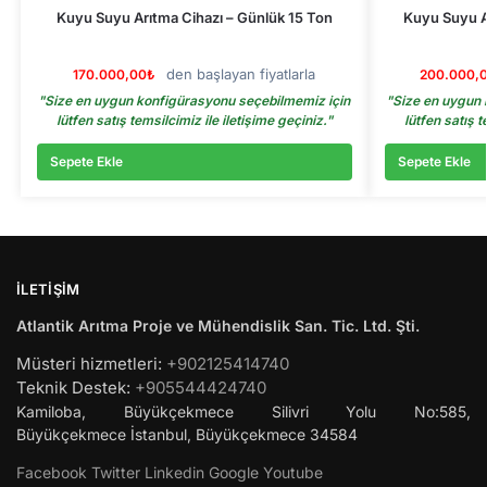
Kuyu Suyu Arıtma Cihazı – Günlük 15 Ton
Kuyu Suyu A
den başlayan fiyatlarla
170.000,00
₺
200.000,
"Size en uygun konfigürasyonu seçebilmemiz için
"Size en uygun 
lütfen satış temsilcimiz ile iletişime geçiniz."
lütfen satış t
Sepete Ekle
Sepete Ekle
İLETIŞIM
Atlantik Arıtma Proje ve Mühendislik San. Tic. Ltd. Şti.
Müsteri hizmetleri:
+902125414740
Teknik Destek:
+905544424740
Kamiloba, Büyükçekmece Silivri Yolu No:585,
Büyükçekmece
İstanbul
,
Büyükçekmece
34584
Facebook
Twitter
Linkedin
Google
Youtube