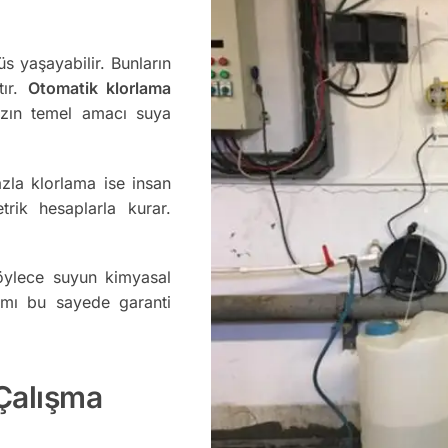
s yaşayabilir. Bunların
tır.
Otomatik klorlama
hazın temel amacı suya
zla klorlama ise insan
trik hesaplarla kurar.
Böylece suyun kimyasal
ımı bu sayede garanti
 Çalışma