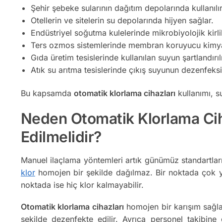
Şehir şebeke sularının dağıtım depolarında kullanılır
Otellerin ve sitelerin su depolarında hijyen sağlar.
Endüstriyel soğutma kulelerinde mikrobiyolojik kirlil
Ters ozmos sistemlerinde membran koruyucu kimya
Gıda üretim tesislerinde kullanılan suyun şartlandırı
Atık su arıtma tesislerinde çıkış suyunun dezenfek
Bu kapsamda
otomatik klorlama cihazları
kullanımı, s
Neden Otomatik Klorlama Cih
Edilmelidir?
Manuel ilaçlama yöntemleri artık günümüz standartların
klor
homojen bir şekilde dağılmaz. Bir noktada çok yo
noktada ise hiç klor kalmayabilir.
Otomatik klorlama cihazları
homojen bir karışım sağla
şekilde dezenfekte edilir. Ayrıca personel takibin