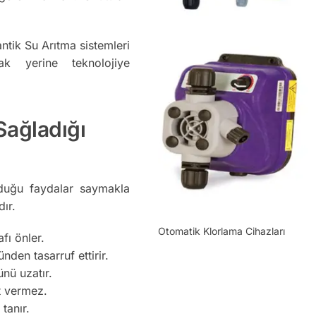
lantik Su Arıtma sistemleri
ak yerine teknolojiye
Sağladığı
unduğu faydalar saymakla
ır.
Otomatik Klorlama Cihazları
fı önler.
nden tasarruf ettirir.
nü uzatır.
at vermez.
tanır.