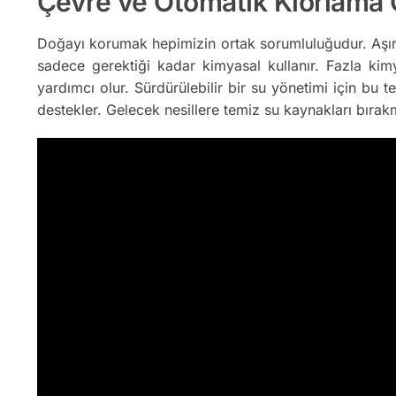
Çevre ve Otomatik Klorlama Ci
Doğayı korumak hepimizin ortak sorumluluğudur. Aşırı k
sadece gerektiği kadar kimyasal kullanır. Fazla kimy
yardımcı olur. Sürdürülebilir bir su yönetimi için bu 
destekler. Gelecek nesillere temiz su kaynakları bıra