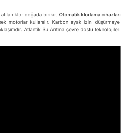
atılan klor doğada birikir.
Otomatik klorlama cihazları
sek motorlar kullanılır. Karbon ayak izini düşürmeye
klaşımdır. Atlantik Su Arıtma çevre dostu teknolojileri