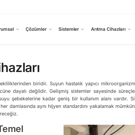
rumsal
Çözümler
Sistemler
Arıtma Cihazları
hazları
ekliliklerinden biridir. Suyun hastalık yapıcı mikroorganiz
ücüne dayalı değildir. Gelişmiş sistemler sayesinde süreçl
u şebekelerine kadar geniş bir kullanım alanı vardır. Sist
yun her damlasında aynı hijyen standardını yakalamak mümkü
ereceğiz.
 Temel