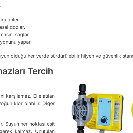
.
iği önler.
sal dozlar.
lmasını sağlar.
siyonunu yapar.
uyun olduğu her yerde sürdürülebilir hijyen ve güvenlik standa
azları Tercih
ı karşılamaz. Elle atılan
ğun klor olabilir. Diğer
r. Suyun her noktası eşit
e gerek kalmaz. Unutulan