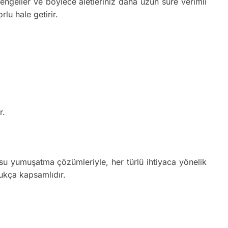
 engeller ve böylece aletleriniz daha uzun süre verimli
rlu hale getirir.
r.
 su yumuşatma çözümleriyle, her türlü ihtiyaca yönelik
ukça kapsamlıdır.