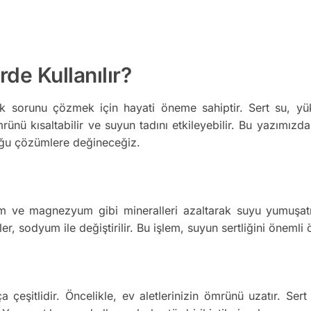
de Kullanılır?
çok sorunu çözmek için hayati öneme sahiptir. Sert su, 
ömrünü kısaltabilir ve suyun tadını etkileyebilir. Bu yazımı
duğu çözümlere değineceğiz.
 ve magnezyum gibi mineralleri azaltarak suyu yumuşatma 
r, sodyum ile değiştirilir. Bu işlem, suyun sertliğini önemli öl
çeşitlidir. Öncelikle, ev aletlerinizin ömrünü uzatır. Ser