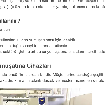
r. Yumuşatılmış su kullanmak, bu tür birikintilerin oluşumunu
ç sağlığı üzerinde olumlu etkiler yaratır, kullanımı daha konfo
lanılır?
undur:
ullanılan suların yumuşatılması için idealdir.
önemli olduğu sanayi kollarında kullanılır.
et sektörü işletmeleri de su yumuşatma cihazlarını tercih ede
Yumuşatma Cihazları
nda öncü firmalardan biridir. Müşterilerine sunduğu çeşitli
tadır. Firmanın teknik destek ve müşteri hizmetleri de old