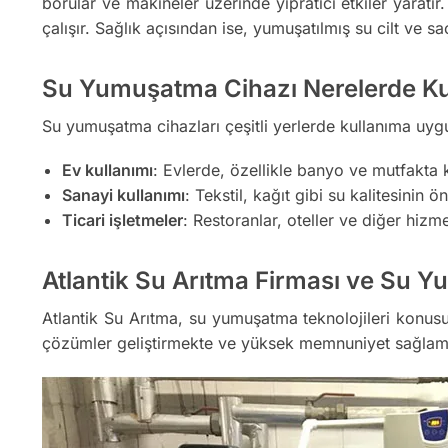
borular ve makineler üzerinde yıpratıcı etkiler yaratı
çalışır. Sağlık açısından ise, yumuşatılmış su cilt ve sa
Su Yumuşatma Cihazı Nerelerde Kul
Su yumuşatma cihazları çeşitli yerlerde kullanıma uyg
Ev kullanımı
: Evlerde, özellikle banyo ve mutfakta k
Sanayi kullanımı
: Tekstil, kağıt gibi su kalitesinin 
Ticari işletmeler
: Restoranlar, oteller ve diğer hizm
Atlantik Su Arıtma Firması ve Su 
Atlantik Su Arıtma, su yumuşatma teknolojileri konusu
çözümler geliştirmekte ve yüksek memnuniyet sağlamak