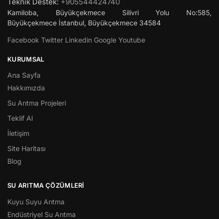
Teknik Destek:
+905544424740
Kamiloba, Büyükçekmece Silivri Yolu No:585,
Büyükçekmece
İstanbul
,
Büyükçekmece
34584
Facebook
Twitter
Linkedin
Google
Youtube
KURUMSAL
Ana Sayfa
Hakkımızda
Su Arıtma Projeleri
Teklif Al
İletişim
Site Haritası
Blog
SU ARITMA ÇÖZÜMLERI
Kuyu Suyu Arıtma
Endüstriyel Su Arıtma