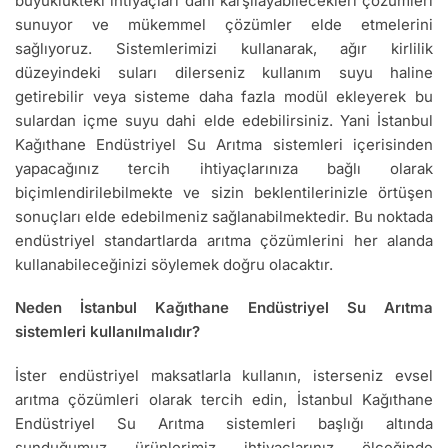
büyüklükteki ihtiyaçları dahi karşılayabilecekleri çözümleri
sunuyor ve mükemmel çözümler elde etmelerini
sağlıyoruz. Sistemlerimizi kullanarak, ağır kirlilik
düzeyindeki suları dilerseniz kullanım suyu haline
getirebilir veya sisteme daha fazla modül ekleyerek bu
sulardan içme suyu dahi elde edebilirsiniz. Yani İstanbul
Kağıthane Endüstriyel Su Arıtma sistemleri içerisinden
yapacağınız tercih ihtiyaçlarınıza bağlı olarak
biçimlendirilebilmekte ve sizin beklentilerinizle örtüşen
sonuçları elde edebilmeniz sağlanabilmektedir. Bu noktada
endüstriyel standartlarda arıtma çözümlerini her alanda
kullanabileceğinizi söylemek doğru olacaktır.
Neden İstanbul Kağıthane Endüstriyel Su Arıtma
sistemleri kullanılmalıdır?
İster endüstriyel maksatlarla kullanın, isterseniz evsel
arıtma çözümleri olarak tercih edin, İstanbul Kağıthane
Endüstriyel Su Arıtma sistemleri başlığı altında
sunduğumuz ürünlerimiz ihtiyaçlarınız ölçeğinde