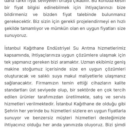
daha farklı fiyat seviyeleri ortaya çıkabilir. Bu konuda kesin
bir fiyat bilgisi edinebilmek için ihtiyaçlarınızı bize
bildirmeniz ve bizden fiyat talebinde bulunmanız
gerekecektir. Biz sizin için gerekli projelendirmeyi en hızlı
şekilde tamamlıyor ve mümkün olan en uygun fiyatları size
sunuyoruz.
İstanbul Kağıthane Endüstriyel Su Arıtma hizmetlerimiz
kapsamında, ihtiyaçlarınıza uygun çözümlere ulaşmak için
tek yapmanız gereken bizi aramaktır. Uzman ekibimiz geniş
makine stoğumuz içerisinde size en uygun çözümleri
oluşturacak ve salıklı suya makul maliyetlerle ulaşmanız
sağlanacaktır. Firmamızın temin ettiği cihazların kalite
standartları üst seviyede olup, bir sektörde en çok tercih
edilen ürünler tarafımızdan üretilmekte, satış ve servis
hizmetleri verilmektedir. İstanbul Kağıthane de olduğu gibi
Şehrin her yerinde bu hizmetleri sizlere en uygun fiyatlarla
sunuyor ve benzersiz müşteri hizmetleri desteğimizle
ihtiyacınız olduğu her anda yanınızda oluyoruz. Bizi şimdi