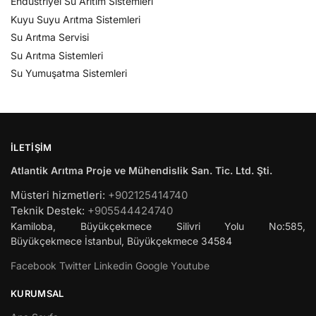
Endüstriyel Su Arıtım Sistemleri
Kuyu Suyu Arıtma Sistemleri
Su Arıtma Servisi
Su Arıtma Sistemleri
Su Yumuşatma Sistemleri
İLETIŞIM
Atlantik Arıtma Proje ve Mühendislik San. Tic. Ltd. Şti.
Müsteri hizmetleri:
+902125414740
Teknik Destek:
+905544424740
Kamiloba, Büyükçekmece Silivri Yolu No:585,
Büyükçekmece
İstanbul
,
Büyükçekmece
34584
Facebook
Twitter
Linkedin
Google
Youtube
KURUMSAL