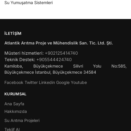
Su Yumuşatma Sistemleri
İLETIŞIM
Atlantik Arıtma Proje ve Mühendislik San. Tic. Ltd. Şti.
Müsteri hizmetleri:
+902125414740
Teknik Destek:
+905544424740
Kamiloba, Büyükçekmece Silivri Yolu No:585,
Büyükçekmece
İstanbul
,
Büyükçekmece
34584
Facebook
Twitter
Linkedin
Google
Youtube
KURUMSAL
Ana Sayfa
Hakkımızda
Su Arıtma Projeleri
Teklif Al