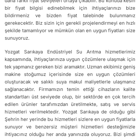
daha farklı fiyat seviyeleri ortaya çıkabilir. Bu konuda kesin
bir fiyat bilgisi edinebilmek için ihtiyaçlarınızı bize
bildirmeniz ve bizden fiyat talebinde bulunmanız
gerekecektir. Biz sizin için gerekli projelendirmeyi en hızlı
şekilde tamamlıyor ve mümkün olan en uygun fiyatları size
sunuyoruz.
Yozgat Sarıkaya Endüstriyel Su Arıtma hizmetlerimiz
kapsamında, ihtiyaçlarınıza uygun çözümlere ulaşmak için
tek yapmanız gereken bizi aramaktır. Uzman ekibimiz geniş
makine stoğumuz içerisinde size en uygun çözümleri
oluşturacak ve salıklı suya makul maliyetlerle ulaşmanız
sağlanacaktır. Firmamızın temin ettiği cihazların kalite
standartları üst seviyede olup, bir sektörde en çok tercih
edilen ürünler tarafımızdan üretilmekte, satış ve servis
hizmetleri verilmektedir. Yozgat Sarıkaya de olduğu gibi
Şehrin her yerinde bu hizmetleri sizlere en uygun fiyatlarla
sunuyor ve benzersiz müşteri hizmetleri desteğimizle
ihtiyacınız olduğu her anda yanınızda oluyoruz. Bizi şimdi