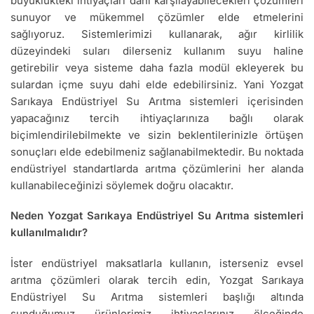
büyüklükteki ihtiyaçları dahi karşılayabilecekleri çözümleri
sunuyor ve mükemmel çözümler elde etmelerini
sağlıyoruz. Sistemlerimizi kullanarak, ağır kirlilik
düzeyindeki suları dilerseniz kullanım suyu haline
getirebilir veya sisteme daha fazla modül ekleyerek bu
sulardan içme suyu dahi elde edebilirsiniz. Yani Yozgat
Sarıkaya Endüstriyel Su Arıtma sistemleri içerisinden
yapacağınız tercih ihtiyaçlarınıza bağlı olarak
biçimlendirilebilmekte ve sizin beklentilerinizle örtüşen
sonuçları elde edebilmeniz sağlanabilmektedir. Bu noktada
endüstriyel standartlarda arıtma çözümlerini her alanda
kullanabileceğinizi söylemek doğru olacaktır.
Neden Yozgat Sarıkaya Endüstriyel Su Arıtma sistemleri
kullanılmalıdır?
İster endüstriyel maksatlarla kullanın, isterseniz evsel
arıtma çözümleri olarak tercih edin, Yozgat Sarıkaya
Endüstriyel Su Arıtma sistemleri başlığı altında
sunduğumuz ürünlerimiz ihtiyaçlarınız ölçeğinde