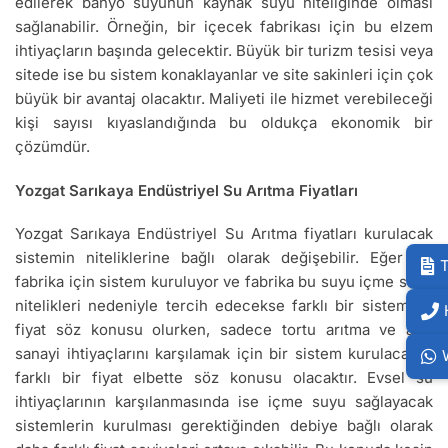
edilerek banyo suyunun kaynak suyu niteliğinde olması
sağlanabilir. Örneğin, bir içecek fabrikası için bu elzem
ihtiyaçların başında gelecektir. Büyük bir turizm tesisi veya
sitede ise bu sistem konaklayanlar ve site sakinleri için çok
büyük bir avantaj olacaktır. Maliyeti ile hizmet verebileceği
kişi sayısı kıyaslandığında bu oldukça ekonomik bir
çözümdür.
Yozgat Sarıkaya Endüstriyel Su Arıtma Fiyatları
Yozgat Sarıkaya Endüstriyel Su Arıtma fiyatları kurulacak
sistemin niteliklerine bağlı olarak değişebilir. Eğer bir
T
fabrika için sistem kuruluyor ve fabrika bu suyu içme suyu
nitelikleri nedeniyle tercih edecekse farklı bir sistem ve
fiyat söz konusu olurken, sadece tortu arıtma ve ağır
sanayi ihtiyaçlarını karşılamak için bir sistem kurulacaksa
farklı bir fiyat elbette söz konusu olacaktır. Evsel su
ihtiyaçlarının karşılanmasında ise içme suyu sağlayacak
sistemlerin kurulması gerektiğinden debiye bağlı olarak