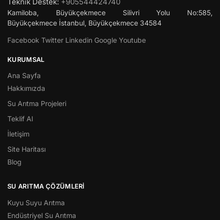
Teknik Destek:
+905544424740
Kamiloba, Büyükçekmece Silivri Yolu No:585,
Büyükçekmece
İstanbul
,
Büyükçekmece
34584
Facebook
Twitter
Linkedin
Google
Youtube
KURUMSAL
Ana Sayfa
Hakkımızda
Su Arıtma Projeleri
Teklif Al
İletişim
Site Haritası
Blog
SU ARITMA ÇÖZÜMLERI
Kuyu Suyu Arıtma
Endüstriyel Su Arıtma