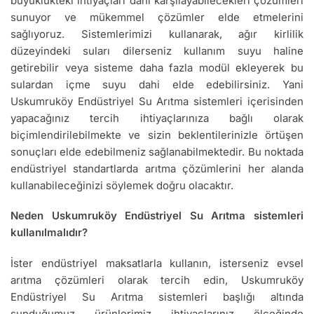
büyüklükteki ihtiyaçları dahi karşılayabilecekleri çözümleri
sunuyor ve mükemmel çözümler elde etmelerini
sağlıyoruz. Sistemlerimizi kullanarak, ağır kirlilik
düzeyindeki suları dilerseniz kullanım suyu haline
getirebilir veya sisteme daha fazla modül ekleyerek bu
sulardan içme suyu dahi elde edebilirsiniz. Yani
Uskumruköy Endüstriyel Su Arıtma sistemleri içerisinden
yapacağınız tercih ihtiyaçlarınıza bağlı olarak
biçimlendirilebilmekte ve sizin beklentilerinizle örtüşen
sonuçları elde edebilmeniz sağlanabilmektedir. Bu noktada
endüstriyel standartlarda arıtma çözümlerini her alanda
kullanabileceğinizi söylemek doğru olacaktır.
Neden Uskumruköy Endüstriyel Su Arıtma sistemleri
kullanılmalıdır?
İster endüstriyel maksatlarla kullanın, isterseniz evsel
arıtma çözümleri olarak tercih edin, Uskumruköy
Endüstriyel Su Arıtma sistemleri başlığı altında
sunduğumuz ürünlerimiz ihtiyaçlarınız ölçeğinde