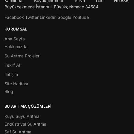
Kamiloba, Büyükçekmece Silivri Yolu No:585,
Büyükçekmece
İstanbul
,
Büyükçekmece
34584
Facebook
Twitter
Linkedin
Google
Youtube
KURUMSAL
Ana Sayfa
Hakkımızda
Su Arıtma Projeleri
Teklif Al
İletişim
Site Haritası
Blog
SU ARITMA ÇÖZÜMLERI
Kuyu Suyu Arıtma
Endüstriyel Su Arıtma
Saf Su Arıtma