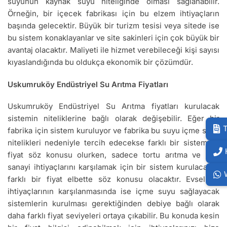
suyunun kaynak suyu niteliğinde olması sağlanabilir.
Örneğin, bir içecek fabrikası için bu elzem ihtiyaçların
başında gelecektir. Büyük bir turizm tesisi veya sitede ise
bu sistem konaklayanlar ve site sakinleri için çok büyük bir
avantaj olacaktır. Maliyeti ile hizmet verebileceği kişi sayısı
kıyaslandığında bu oldukça ekonomik bir çözümdür.
Uskumruköy Endüstriyel Su Arıtma Fiyatları
Uskumruköy Endüstriyel Su Arıtma fiyatları kurulacak
sistemin niteliklerine bağlı olarak değişebilir. Eğer bir
T
fabrika için sistem kuruluyor ve fabrika bu suyu içme suyu
nitelikleri nedeniyle tercih edecekse farklı bir sistem ve
fiyat söz konusu olurken, sadece tortu arıtma ve ağır
sanayi ihtiyaçlarını karşılamak için bir sistem kurulacaksa
farklı bir fiyat elbette söz konusu olacaktır. Evsel su
ihtiyaçlarının karşılanmasında ise içme suyu sağlayacak
sistemlerin kurulması gerektiğinden debiye bağlı olarak
daha farklı fiyat seviyeleri ortaya çıkabilir. Bu konuda kesin