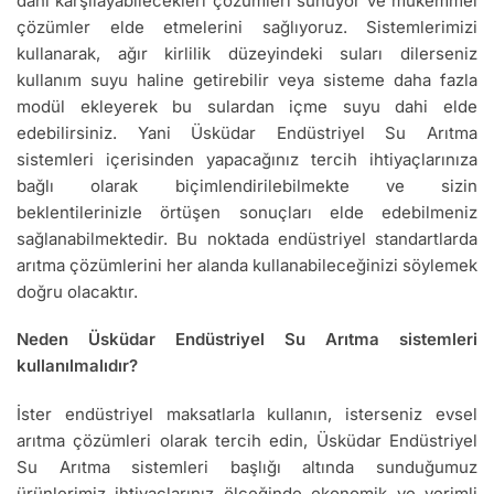
dahi karşılayabilecekleri çözümleri sunuyor ve mükemmel
çözümler elde etmelerini sağlıyoruz. Sistemlerimizi
kullanarak, ağır kirlilik düzeyindeki suları dilerseniz
kullanım suyu haline getirebilir veya sisteme daha fazla
modül ekleyerek bu sulardan içme suyu dahi elde
edebilirsiniz. Yani Üsküdar Endüstriyel Su Arıtma
sistemleri içerisinden yapacağınız tercih ihtiyaçlarınıza
bağlı olarak biçimlendirilebilmekte ve sizin
beklentilerinizle örtüşen sonuçları elde edebilmeniz
sağlanabilmektedir. Bu noktada endüstriyel standartlarda
arıtma çözümlerini her alanda kullanabileceğinizi söylemek
doğru olacaktır.
Neden Üsküdar Endüstriyel Su Arıtma sistemleri
kullanılmalıdır?
İster endüstriyel maksatlarla kullanın, isterseniz evsel
arıtma çözümleri olarak tercih edin, Üsküdar Endüstriyel
Su Arıtma sistemleri başlığı altında sunduğumuz
ürünlerimiz ihtiyaçlarınız ölçeğinde ekonomik ve verimli