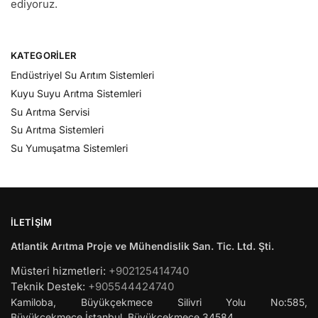
ediyoruz.
KATEGORILER
Endüstriyel Su Arıtım Sistemleri
Kuyu Suyu Arıtma Sistemleri
Su Arıtma Servisi
Su Arıtma Sistemleri
Su Yumuşatma Sistemleri
İLETIŞIM
Atlantik Arıtma Proje ve Mühendislik San. Tic. Ltd. Şti.
Müsteri hizmetleri:
+902125414740
Teknik Destek:
+905544424740
Kamiloba, Büyükçekmece Silivri Yolu No:585,
Büyükçekmece
İstanbul
,
Büyükçekmece
34584