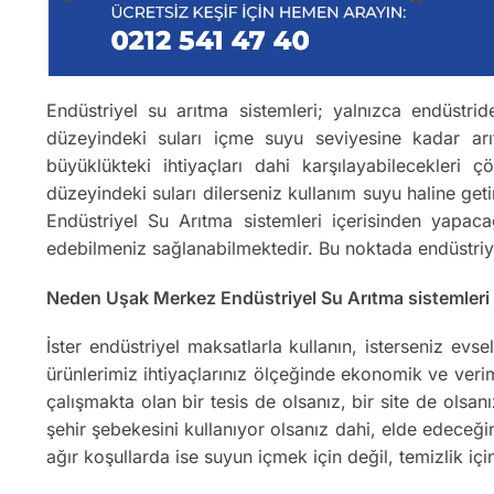
Endüstriyel su arıtma sistemleri; yalnızca endüstrid
düzeyindeki suları içme suyu seviyesine kadar arı
büyüklükteki ihtiyaçları dahi karşılayabilecekleri
düzeyindeki suları dilerseniz kullanım suyu haline ge
Endüstriyel Su Arıtma sistemleri içerisinden yapacağı
edebilmeniz sağlanabilmektedir. Bu noktada endüstriye
Neden Uşak Merkez Endüstriyel Su Arıtma sistemleri k
İster endüstriyel maksatlarla kullanın, isterseniz ev
ürünlerimiz ihtiyaçlarınız ölçeğinde ekonomik ve verim
çalışmakta olan bir tesis de olsanız, bir site de olsa
şehir şebekesini kullanıyor olsanız dahi, elde edeceğ
ağır koşullarda ise suyun içmek için değil, temizlik içi