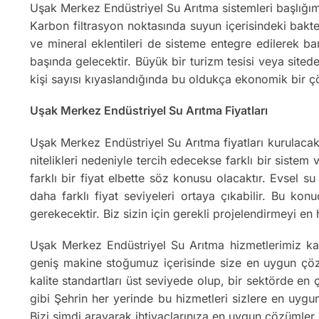
Uşak Merkez Endüstriyel Su Arıtma sistemleri başlığımı
Karbon filtrasyon noktasında suyun içerisindeki bakter
ve mineral eklentileri de sisteme entegre edilerek ba
başında gelecektir. Büyük bir turizm tesisi veya sitede
kişi sayısı kıyaslandığında bu oldukça ekonomik bir 
Uşak Merkez Endüstriyel Su Arıtma Fiyatları
Uşak Merkez Endüstriyel Su Arıtma fiyatları kurulacak 
nitelikleri nedeniyle tercih edecekse farklı bir sistem
farklı bir fiyat elbette söz konusu olacaktır. Evsel 
daha farklı fiyat seviyeleri ortaya çıkabilir. Bu kon
gerekecektir. Biz sizin için gerekli projelendirmeyi e
Uşak Merkez Endüstriyel Su Arıtma hizmetlerimiz ka
geniş makine stoğumuz içerisinde size en uygun çözüm
kalite standartları üst seviyede olup, bir sektörde en
gibi Şehrin her yerinde bu hizmetleri sizlere en uygu
Bizi şimdi arayarak ihtiyaçlarınıza en uygun çözümler 