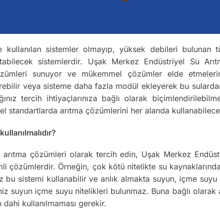
e kullanılan sistemler olmayıp, yüksek debileri bulunan tü
tabilecek sistemlerdir. Uşak Merkez Endüstriyel Su Arıt
 çözümleri sunuyor ve mükemmel çözümler elde etmelerini s
tirebilir veya sisteme daha fazla modül ekleyerek bu sulard
nız tercih ihtiyaçlarınıza bağlı olarak biçimlendirilebilm
l standartlarda arıtma çözümlerini her alanda kullanabilece
ullanılmalıdır?
sel arıtma çözümleri olarak tercih edin, Uşak Merkez Endüs
li çözümlerdir. Örneğin, çok kötü nitelikte su kaynaklarında
nız bu sistemi kullanabilir ve anlık almakta suyun, içme suy
iniz suyun içme suyu nitelikleri bulunmaz. Buna bağlı olar
n dahi kullanılmaması gerekir.