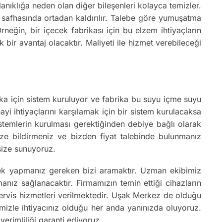
anıklığa neden olan diğer bileşenleri kolayca temizler.
on safhasında ortadan kaldırılır. Talebe göre yumuşatma
neğin, bir içecek fabrikası için bu elzem ihtiyaçların
 bir avantaj olacaktır. Maliyeti ile hizmet verebileceği
rika için sistem kuruluyor ve fabrika bu suyu içme suyu
ayi ihtiyaçlarını karşılamak için bir sistem kurulacaksa
istemlerin kurulması gerektiğinden debiye bağlı olarak
 bize bildirmeniz ve bizden fiyat talebinde bulunmanız
 size sunuyoruz.
tek yapmanız gereken bizi aramaktır. Uzman ekibimiz
nız sağlanacaktır. Firmamızın temin ettiği cihazların
 servis hizmetleri verilmektedir. Uşak Merkez de olduğu
imizle ihtiyacınız olduğu her anda yanınızda oluyoruz.
erimliliği garanti ediyoruz.