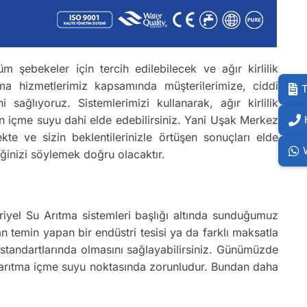
m şebekeler için tercih edilebilecek ve ağır kirlilik
ma hizmetlerimiz kapsamında müşterilerimize, ciddi
T
ağlıyoruz. Sistemlerimizi kullanarak, ağır kirlilik
an içme suyu dahi elde edebilirsiniz. Yani Uşak Merkez
ekte ve sizin beklentilerinizle örtüşen sonuçları elde
ğinizi söylemek doğru olacaktır.
triyel Su Arıtma sistemleri başlığı altında sunduğumuz
n temin yapan bir endüstri tesisi ya da farklı maksatla
u standartlarında olmasını sağlayabilirsiniz. Günümüzde
ak arıtma içme suyu noktasında zorunludur. Bundan daha