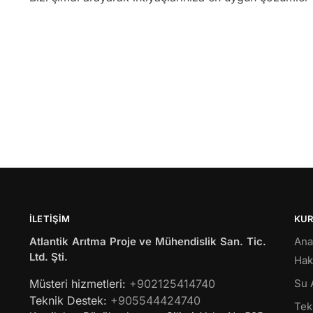
İLETIŞIM
KU
Atlantik Arıtma Proje ve Mühendislik San. Tic.
Ana
Ltd. Şti.
Hak
Müsteri hizmetleri:
+902125414740
Su 
Teknik Destek:
+905544424740
Tekl