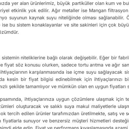
zda yer alan ürünlerimiz, büyük partiküller olan kum ve bul
iyel etkinlik yok edilir. Ağır metaller ise Mangan filtrasy
nyo suyunun kaynak suyu niteliğinde olması sağlanabilir. Ör
 ise bu sistem konaklayanlar ve site sakinleri için çok büyük
çözümdür.
sistemin niteliklerine bağlı olarak değişebilir. Eğer bir fab
 ve fiyat söz konusu olurken, sadece tortu arıtma ve ağır san
su ihtiyaçlarının karşılanmasında ise içme suyu sağlayacak s
uda kesin bir fiyat bilgisi edinebilmek için ihtiyaçlarınızı
n hızlı şekilde tamamlıyor ve mümkün olan en uygun fiyatları
psamında, ihtiyaçlarınıza uygun çözümlere ulaşmak için 
leri oluşturacak ve salıklı suya makul maliyetlerle ulaşma
 çok tercih edilen ürünler tarafımızdan üretilmekte, satış ve
n fiyatlarla sunuyor ve benzersiz müşteri hizmetleri desteğ
şimdi elde edin. Fiyat ve performans kıyaslamasında azami v