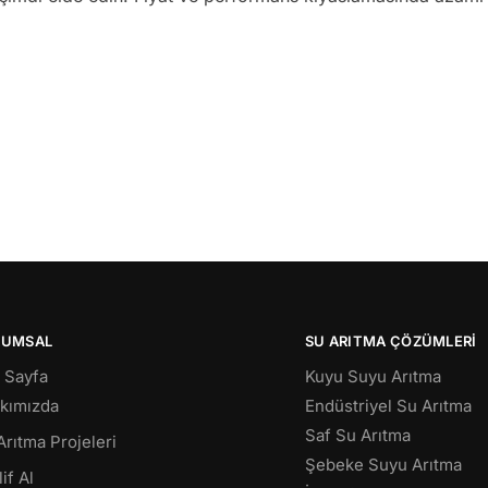
RUMSAL
SU ARITMA ÇÖZÜMLERI
 Sayfa
Kuyu Suyu Arıtma
kımızda
Endüstriyel Su Arıtma
Saf Su Arıtma
Arıtma Projeleri
Şebeke Suyu Arıtma
if Al