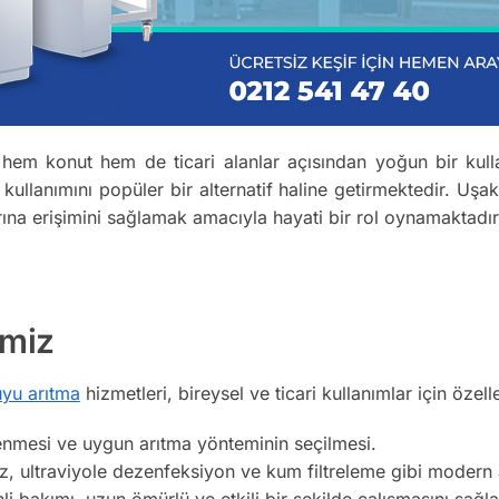
em konut hem de ticari alanlar açısından yoğun bir kulla
ullanımını popüler bir alternatif haline getirmektedir. Uşa
arına erişimini sağlamak amacıyla hayati bir rol oynamaktadır
imiz
yu arıtma
hizmetleri, bireysel ve ticari kullanımlar için özelleş
enmesi ve uygun arıtma yönteminin seçilmesi.
 ultraviyole dezenfeksiyon ve kum filtreleme gibi modern ar
i bakımı, uzun ömürlü ve etkili bir şekilde çalışmasını sağla