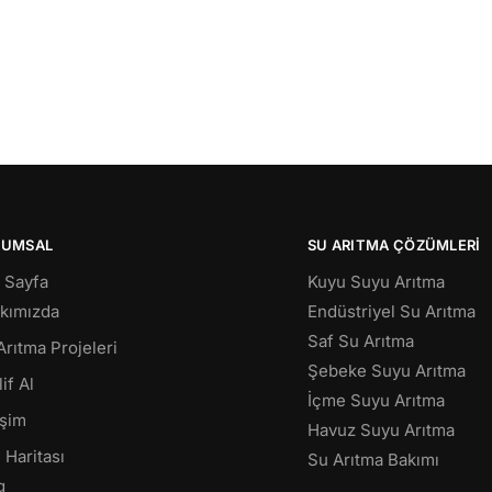
RUMSAL
SU ARITMA ÇÖZÜMLERI
 Sayfa
Kuyu Suyu Arıtma
kımızda
Endüstriyel Su Arıtma
Saf Su Arıtma
Arıtma Projeleri
Şebeke Suyu Arıtma
if Al
İçme Suyu Arıtma
işim
Havuz Suyu Arıtma
 Haritası
Su Arıtma Bakımı
g