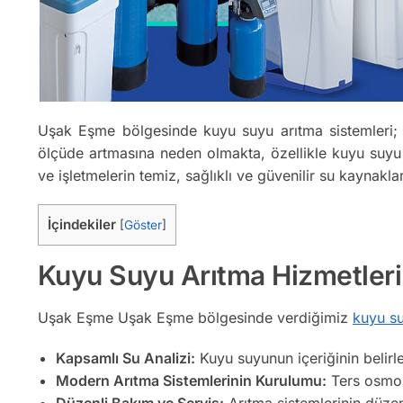
Uşak Eşme bölgesinde kuyu suyu arıtma sistemleri; h
ölçüde artmasına neden olmakta, özellikle kuyu suyu k
ve işletmelerin temiz, sağlıklı ve güvenilir su kaynakl
İçindekiler
[
Göster
]
Kuyu Suyu Arıtma Hizmetler
Uşak Eşme Uşak Eşme bölgesinde verdiğimiz
kuyu su
Kapsamlı Su Analizi:
Kuyu suyunun içeriğinin belirl
Modern Arıtma Sistemlerinin Kurulumu:
Ters osmoz,
Düzenli Bakım ve Servis:
Arıtma sistemlerinin düzenl