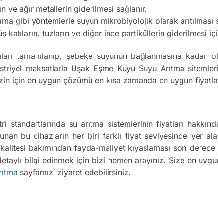
ın ve ağır metallerin giderilmesi sağlanır.
 gibi yöntemlerle suyun mikrobiyolojik olarak arıtılması s
atıların, tuzların ve diğer ince partiküllerin giderilmesi için
ları tamamlanıp, şebeke suyunun bağlanmasına kadar olan
triyel maksatlarla Uşak Eşme Kuyu Suyu Arıtma sitemlerini
 Sizin için en uygun çözümü en kısa zamanda en uygun fiyatla
i standartlarında su arıtma sistemlerinin fiyatları hakkı
lunan bu cihazların her biri farklı fiyat seviyesinde yer ala
ün kalitesi bakımından fayda-maliyet kıyaslaması son derec
 detaylı bilgi edinmek için bizi hemen arayınız. Size en uyg
rıtma
sayfamızı ziyaret edebilirsiniz.