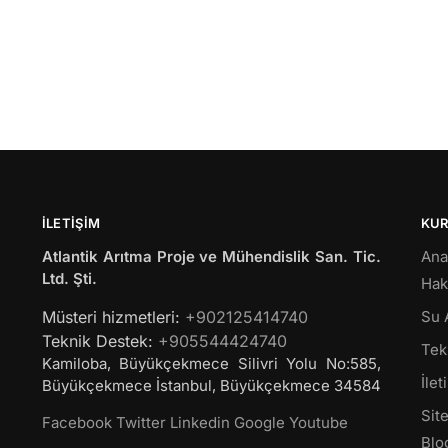
İLETIŞIM
KU
Atlantik Arıtma Proje ve Mühendislik San. Tic.
Ana
Ltd. Şti.
Hak
Müsteri hizmetleri:
+902125414740
Su 
Teknik Destek:
+905544424740
Tekl
Kamiloba, Büyükçekmece Silivri Yolu No:585,
İlet
Büyükçekmece
İstanbul
,
Büyükçekmece
34584
Site
Facebook
Twitter
Linkedin
Google
Youtube
Blo