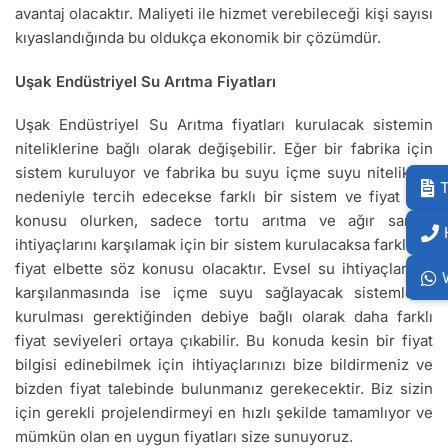
avantaj olacaktır. Maliyeti ile hizmet verebileceği kişi sayısı
kıyaslandığında bu oldukça ekonomik bir çözümdür.
Uşak Endüstriyel Su Arıtma Fiyatları
Uşak Endüstriyel Su Arıtma fiyatları kurulacak sistemin
niteliklerine bağlı olarak değişebilir. Eğer bir fabrika için
sistem kuruluyor ve fabrika bu suyu içme suyu nitelikleri
T
nedeniyle tercih edecekse farklı bir sistem ve fiyat söz
konusu olurken, sadece tortu arıtma ve ağır sanayi
ihtiyaçlarını karşılamak için bir sistem kurulacaksa farklı bir
fiyat elbette söz konusu olacaktır. Evsel su ihtiyaçlarının
karşılanmasında ise içme suyu sağlayacak sistemlerin
kurulması gerektiğinden debiye bağlı olarak daha farklı
fiyat seviyeleri ortaya çıkabilir. Bu konuda kesin bir fiyat
bilgisi edinebilmek için ihtiyaçlarınızı bize bildirmeniz ve
bizden fiyat talebinde bulunmanız gerekecektir. Biz sizin
için gerekli projelendirmeyi en hızlı şekilde tamamlıyor ve
mümkün olan en uygun fiyatları size sunuyoruz.