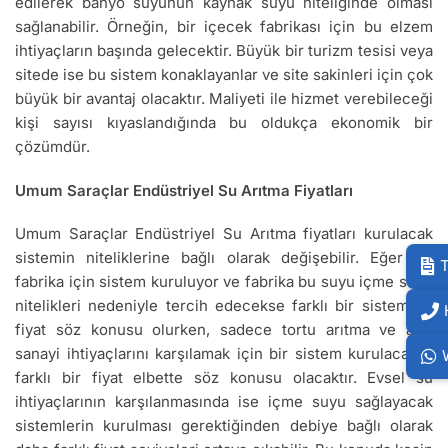
edilerek banyo suyunun kaynak suyu niteliğinde olması
sağlanabilir. Örneğin, bir içecek fabrikası için bu elzem
ihtiyaçların başında gelecektir. Büyük bir turizm tesisi veya
sitede ise bu sistem konaklayanlar ve site sakinleri için çok
büyük bir avantaj olacaktır. Maliyeti ile hizmet verebileceği
kişi sayısı kıyaslandığında bu oldukça ekonomik bir
çözümdür.
Umum Saraçlar Endüstriyel Su Arıtma Fiyatları
Umum Saraçlar Endüstriyel Su Arıtma fiyatları kurulacak
sistemin niteliklerine bağlı olarak değişebilir. Eğer bir
T
fabrika için sistem kuruluyor ve fabrika bu suyu içme suyu
nitelikleri nedeniyle tercih edecekse farklı bir sistem ve
fiyat söz konusu olurken, sadece tortu arıtma ve ağır
sanayi ihtiyaçlarını karşılamak için bir sistem kurulacaksa
farklı bir fiyat elbette söz konusu olacaktır. Evsel su
ihtiyaçlarının karşılanmasında ise içme suyu sağlayacak
sistemlerin kurulması gerektiğinden debiye bağlı olarak