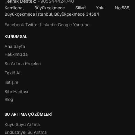
Teknik Destek:
+905544424740
Kamiloba, Büyükçekmece Silivri Yolu No:585,
Büyükçekmece
İstanbul
,
Büyükçekmece
34584
Facebook
Twitter
Linkedin
Google
Youtube
KURUMSAL
Ana Sayfa
Hakkımızda
Su Arıtma Projeleri
Teklif Al
İletişim
Site Haritası
Blog
SU ARITMA ÇÖZÜMLERI
Kuyu Suyu Arıtma
Endüstriyel Su Arıtma