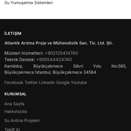
Su Yumuşatma Sistemleri
İLETIŞIM
Atlantik Arıtma Proje ve Mühendislik San. Tic. Ltd. Şti.
Müsteri hizmetleri:
+902125414740
Teknik Destek:
+905544424740
Kamiloba, Büyükçekmece Silivri Yolu No:585,
Büyükçekmece
İstanbul
,
Büyükçekmece
34584
Facebook
Twitter
Linkedin
Google
Youtube
KURUMSAL
Ana Sayfa
Hakkımızda
Su Arıtma Projeleri
Teklif Al