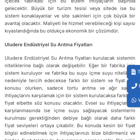
içecek fabrikası için bu elzem ihtiyaçların başında
gelecektir. Büyük bir turizm tesisi veya sitede ise bu
sistem konaklayanlar ve site sakinleri için çok büyük bir
avantaj olacaktır. Maliyeti ile hizmet verebileceği kişi sayısı
kıyaslandığında bu oldukça ekonomik bir çözümdür.
Uludere Endüstriyel Su Arıtma Fiyatları
Uludere Endüstriyel Su Arıtma fiyatları kurulacak sistemin
niteliklerine bağlı olarak değişebilir. Eğer bir fabrika için
T
sistem kuruluyor ve fabrika bu suyu içme suyu nitelikleri
nedeniyle tercih edecekse farklı bir sistem ve fiyat söz
konusu olurken, sadece tortu arıtma ve ağır sanayi
ihtiyaçlarını karşılamak için bir sistem kurulacaksa farklı bir
fiyat elbette söz konusu olacaktır. Evsel su ihtiyaçlarının
karşılanmasında ise içme suyu sağlayacak sistemlerin
kurulması gerektiğinden debiye bağlı olarak daha farklı
fiyat seviyeleri ortaya çıkabilir. Bu konuda kesin bir fiyat
bilgisi edinebilmek için ihtiyaçlarınızı bize bildirmeniz ve