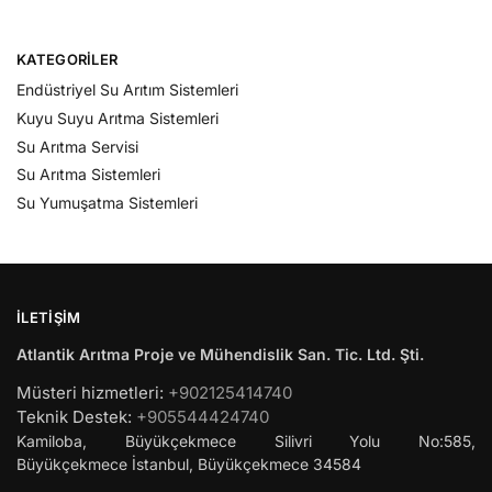
KATEGORILER
Endüstriyel Su Arıtım Sistemleri
Kuyu Suyu Arıtma Sistemleri
Su Arıtma Servisi
Su Arıtma Sistemleri
Su Yumuşatma Sistemleri
İLETIŞIM
Atlantik Arıtma Proje ve Mühendislik San. Tic. Ltd. Şti.
Müsteri hizmetleri:
+902125414740
Teknik Destek:
+905544424740
Kamiloba, Büyükçekmece Silivri Yolu No:585,
Büyükçekmece
İstanbul
,
Büyükçekmece
34584