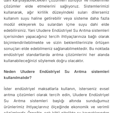
dahi karşılayabilecekleri çözümleri sunuyor ve mükemmel
çözümler elde etmelerini sağlıyoruz. Sistemlerimizi
kullanarak, ağır kirlilik düzeyindeki suları dilerseniz
kullanım suyu haline getirebilir veya sisteme daha fazla
modül ekleyerek bu sulardan içme suyu dahi elde
edebilirsiniz. Yani Uludere Endüstriyel Su Arıtma sistemleri
içerisinden yapacağınız tercih ihtiyaçlarınıza bağlı olarak
biçimlendirilebilmekte ve sizin beklentilerinizle örtüşen
sonuçları elde edebilmeniz sağlanabilmektedir. Bu noktada
endüstriyel standartlarda arıtma çözümlerini her alanda
kullanabileceğinizi söylemek doğru olacaktır.
Neden Uludere Endüstriyel Su Arıtma sistemleri
kullanılmalıdır?
İster endüstriyel maksatlarla kullanın, isterseniz evsel
arıtma çözümleri olarak tercih edin, Uludere Endüstriyel
Su Arıtma sistemleri başlığı altında sunduğumuz
ürünlerimiz ihtiyaçlarınız ölçeğinde ekonomik ve verimli
çözümlerdir. Örneğin, çok kötü nitelikte su kaynaklarından