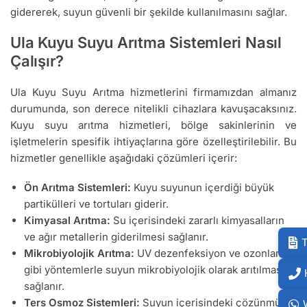
gidererek, suyun güvenli bir şekilde kullanılmasını sağlar.
Ula Kuyu Suyu Arıtma Sistemleri Nasıl
Çalışır?
Ula Kuyu Suyu Arıtma hizmetlerini firmamızdan almanız
durumunda, son derece nitelikli cihazlara kavuşacaksınız.
Kuyu suyu arıtma hizmetleri, bölge sakinlerinin ve
işletmelerin spesifik ihtiyaçlarına göre özelleştirilebilir. Bu
hizmetler genellikle aşağıdaki çözümleri içerir:
Ön Arıtma Sistemleri:
Kuyu suyunun içerdiği büyük
partikülleri ve tortuları giderir.
Kimyasal Arıtma:
Su içerisindeki zararlı kimyasalların
ve ağır metallerin giderilmesi sağlanır.
T
Mikrobiyolojik Arıtma:
UV dezenfeksiyon ve ozonlama
gibi yöntemlerle suyun mikrobiyolojik olarak arıtılması
sağlanır.
Ters Osmoz Sistemleri:
Suyun içerisindeki çözünmüş