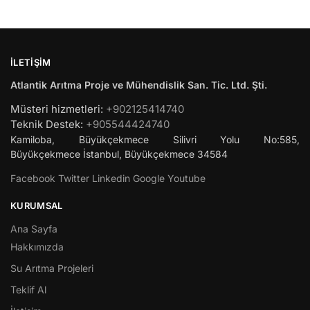
İLETIŞIM
Atlantik Arıtma Proje ve Mühendislik San. Tic. Ltd. Şti.
Müsteri hizmetleri:
+902125414740
Teknik Destek:
+905544424740
Kamiloba, Büyükçekmece Silivri Yolu No:585,
Büyükçekmece
İstanbul
,
Büyükçekmece
34584
Facebook
Twitter
Linkedin
Google
Youtube
KURUMSAL
Ana Sayfa
Hakkımızda
Su Arıtma Projeleri
Teklif Al