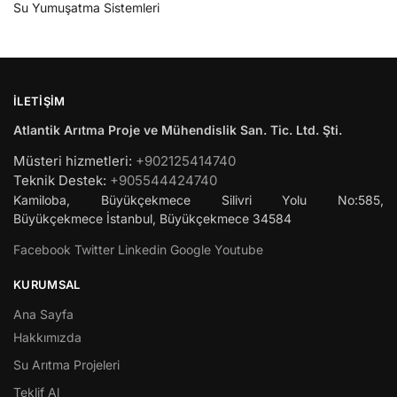
Su Yumuşatma Sistemleri
İLETIŞIM
Atlantik Arıtma Proje ve Mühendislik San. Tic. Ltd. Şti.
Müsteri hizmetleri:
+902125414740
Teknik Destek:
+905544424740
Kamiloba, Büyükçekmece Silivri Yolu No:585,
Büyükçekmece
İstanbul
,
Büyükçekmece
34584
Facebook
Twitter
Linkedin
Google
Youtube
KURUMSAL
Ana Sayfa
Hakkımızda
Su Arıtma Projeleri
Teklif Al