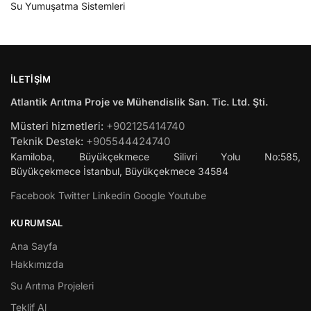
Su Yumuşatma Sistemleri
İLETIŞIM
Atlantik Arıtma Proje ve Mühendislik San. Tic. Ltd. Şti.
Müsteri hizmetleri:
+902125414740
Teknik Destek:
+905544424740
Kamiloba, Büyükçekmece Silivri Yolu No:585,
Büyükçekmece
İstanbul
,
Büyükçekmece
34584
Facebook
Twitter
Linkedin
Google
Youtube
KURUMSAL
Ana Sayfa
Hakkımızda
Su Arıtma Projeleri
Teklif Al