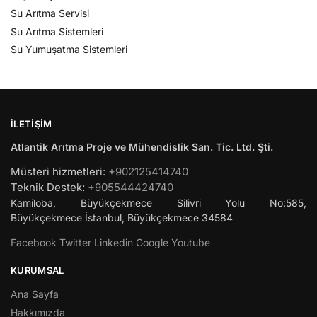
Su Arıtma Servisi
Su Arıtma Sistemleri
Su Yumuşatma Sistemleri
İLETIŞIM
Atlantik Arıtma Proje ve Mühendislik San. Tic. Ltd. Şti.
Müsteri hizmetleri:
+902125414740
Teknik Destek:
+905544424740
Kamiloba, Büyükçekmece Silivri Yolu No:585,
Büyükçekmece
İstanbul
,
Büyükçekmece
34584
Facebook
Twitter
Linkedin
Google
Youtube
KURUMSAL
Ana Sayfa
Hakkımızda