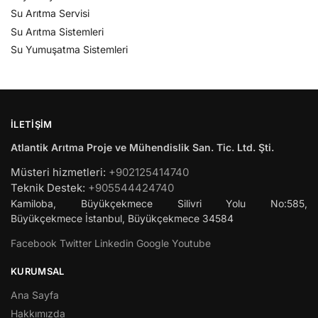
Su Arıtma Servisi
Su Arıtma Sistemleri
Su Yumuşatma Sistemleri
İLETIŞIM
Atlantik Arıtma Proje ve Mühendislik San. Tic. Ltd. Şti.
Müsteri hizmetleri:
+902125414740
Teknik Destek:
+905544424740
Kamiloba, Büyükçekmece Silivri Yolu No:585,
Büyükçekmece
İstanbul
,
Büyükçekmece
34584
Facebook
Twitter
Linkedin
Google
Youtube
KURUMSAL
Ana Sayfa
Hakkımızda