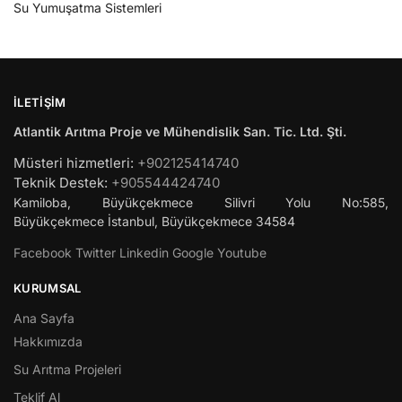
Su Yumuşatma Sistemleri
İLETIŞIM
Atlantik Arıtma Proje ve Mühendislik San. Tic. Ltd. Şti.
Müsteri hizmetleri:
+902125414740
Teknik Destek:
+905544424740
Kamiloba, Büyükçekmece Silivri Yolu No:585,
Büyükçekmece
İstanbul
,
Büyükçekmece
34584
Facebook
Twitter
Linkedin
Google
Youtube
KURUMSAL
Ana Sayfa
Hakkımızda
Su Arıtma Projeleri
Teklif Al