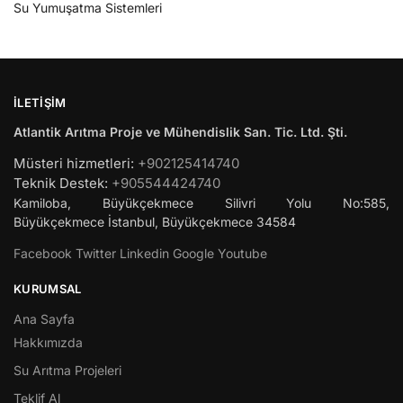
Su Yumuşatma Sistemleri
İLETIŞIM
Atlantik Arıtma Proje ve Mühendislik San. Tic. Ltd. Şti.
Müsteri hizmetleri:
+902125414740
Teknik Destek:
+905544424740
Kamiloba, Büyükçekmece Silivri Yolu No:585,
Büyükçekmece
İstanbul
,
Büyükçekmece
34584
Facebook
Twitter
Linkedin
Google
Youtube
KURUMSAL
Ana Sayfa
Hakkımızda
Su Arıtma Projeleri
Teklif Al