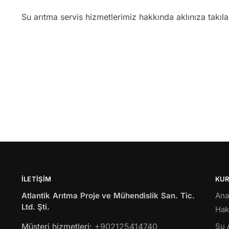
Su arıtma servis hizmetlerimiz hakkında aklınıza takıl
İLETIŞIM
KU
Atlantik Arıtma Proje ve Mühendislik San. Tic.
Ana
Ltd. Şti.
Hak
Müsteri hizmetleri:
+902125414740
Su 