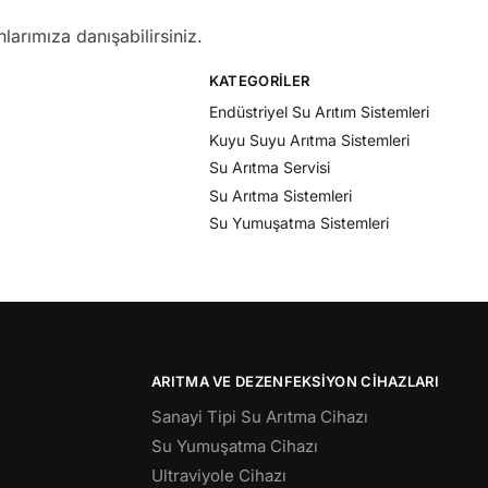
larımıza danışabilirsiniz.
KATEGORILER
Endüstriyel Su Arıtım Sistemleri
Kuyu Suyu Arıtma Sistemleri
Su Arıtma Servisi
Su Arıtma Sistemleri
Su Yumuşatma Sistemleri
ARITMA VE DEZENFEKSIYON CIHAZLARI
Sanayi Tipi Su Arıtma Cihazı
Su Yumuşatma Cihazı
Ultraviyole Cihazı