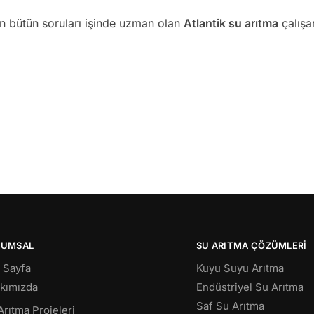
an bütün soruları işinde uzman olan
Atlantik su arıtma
çalışan
RUMSAL
SU ARITMA ÇÖZÜMLERI
 Sayfa
Kuyu Suyu Arıtma
kımızda
Endüstriyel Su Arıtma
Saf Su Arıtma
Arıtma Projeleri