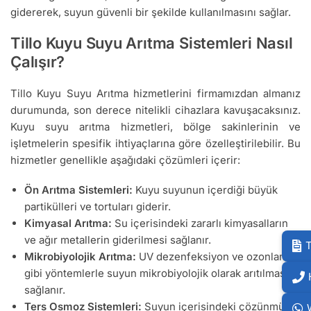
gidererek, suyun güvenli bir şekilde kullanılmasını sağlar.
Tillo Kuyu Suyu Arıtma Sistemleri Nasıl
Çalışır?
Tillo Kuyu Suyu Arıtma hizmetlerini firmamızdan almanız
durumunda, son derece nitelikli cihazlara kavuşacaksınız.
Kuyu suyu arıtma hizmetleri, bölge sakinlerinin ve
işletmelerin spesifik ihtiyaçlarına göre özelleştirilebilir. Bu
hizmetler genellikle aşağıdaki çözümleri içerir:
Ön Arıtma Sistemleri:
Kuyu suyunun içerdiği büyük
partikülleri ve tortuları giderir.
Kimyasal Arıtma:
Su içerisindeki zararlı kimyasalların
ve ağır metallerin giderilmesi sağlanır.
T
Mikrobiyolojik Arıtma:
UV dezenfeksiyon ve ozonlama
gibi yöntemlerle suyun mikrobiyolojik olarak arıtılması
sağlanır.
Ters Osmoz Sistemleri:
Suyun içerisindeki çözünmüş