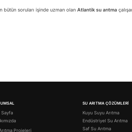
an bütün soruları işinde uzman olan
Atlantik su arıtma
çalışan
RUMSAL
SU ARITMA ÇÖZÜMLERI
 Sayfa
Kuyu Suyu Arıtma
kımızda
Endüstriyel Su Arıtma
Saf Su Arıtma
Arıtma Projeleri