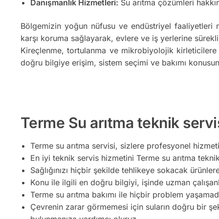
Danışmanlık Hizmetleri:
Su arıtma çözümleri hakkın
Bölgemizin yoğun nüfusu ve endüstriyel faaliyetleri 
karşı koruma sağlayarak, evlere ve iş yerlerine sürekli
Kireçlenme, tortulanma ve mikrobiyolojik kirleticilere
doğru bilgiye erişim, sistem seçimi ve bakımı konusun
Terme Su arıtma teknik servis
Terme su arıtma servisi, sizlere profesyonel hizmeti
En iyi teknik servis hizmetini Terme su arıtma teknik 
Sağlığınızı hiçbir şekilde tehlikeye sokacak ürünler
Konu ile ilgili en doğru bilgiyi, işinde uzman çalışan
Terme su arıtma bakımı ile hiçbir problem yaşamadan
Çevrenin zarar görmemesi için suların doğru bir şe
bulunmanıza yardımcı oluruz.