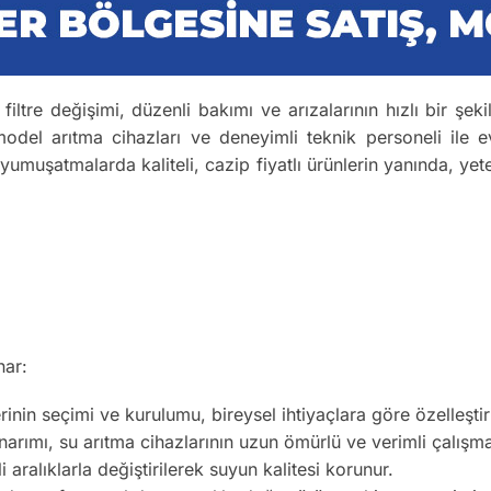
iltre değişimi, düzenli bakımı ve arızalarının hızlı bir şek
odel arıtma cihazları ve deneyimli teknik personeli ile ev
 yumuşatmalarda kaliteli, cazip fiyatlı ürünlerin yanında, yete
nar:
inin seçimi ve kurulumu, bireysel ihtiyaçlara göre özelleştiril
arımı, su arıtma cihazlarının uzun ömürlü ve verimli çalışma
li aralıklarla değiştirilerek suyun kalitesi korunur.