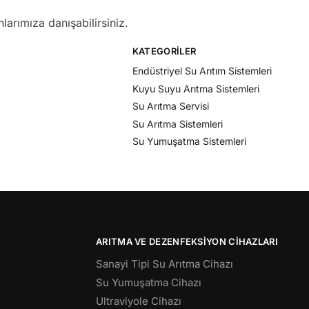
larımıza danışabilirsiniz.
KATEGORILER
Endüstriyel Su Arıtım Sistemleri
Kuyu Suyu Arıtma Sistemleri
Su Arıtma Servisi
Su Arıtma Sistemleri
Su Yumuşatma Sistemleri
ARITMA VE DEZENFEKSIYON CIHAZLARI
Sanayi Tipi Su Arıtma Cihazı
Su Yumuşatma Cihazı
Ultraviyole Cihazı