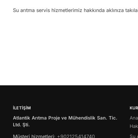
Su arıtma servis hizmetlerimiz hakkında aklınıza takıl
İLETIŞIM
KU
Atlantik Arıtma Proje ve Mühendislik San. Tic.
Ana
Ltd. Şti.
Hak
Müsteri hizmetleri:
+902125414740
Su 