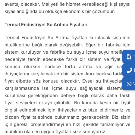
avantaj olacaktır. Maliyeti ile hizmet verebileceği kişi sayısı
kıyaslandığında bu oldukça ekonomik bir çözümdür.
Termal Endüstriyel Su Arıtma Fiyatları
Termal Endüstriyel Su Arıtma fiyatları kurulacak sistemin
niteliklerine bağlı olarak değişebilir. Eğer bir fabrika için
sistem kuruluyor ve fabrika bu suyu içme suyu nitelikleri
T
nedeniyle tercih edecekse farklı bir sistem ve fiyat söz
konusu olurken, sadece tortu arıtma ve ağır sanayi
ihtiyaçlarını karşılamak için bir sistem kurulacaksa farklı bir
fiyat elbette söz konusu olacaktır. Evsel su ihtiyaçlarının
karşılanmasında ise içme suyu sağlayacak sistemlerin
kurulması gerektiğinden debiye bağlı olarak daha farklı
fiyat seviyeleri ortaya çıkabilir. Bu konuda kesin bir fiyat
bilgisi edinebilmek için ihtiyaçlarınızı bize bildirmeniz ve
bizden fiyat talebinde bulunmanız gerekecektir. Biz sizin
için gerekli projelendirmeyi en hızlı şekilde tamamlıyor ve
mümkün olan en uygun fiyatları size sunuyoruz.