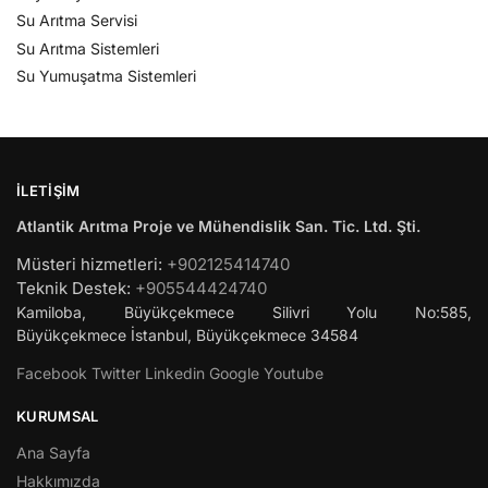
Su Arıtma Servisi
Su Arıtma Sistemleri
Su Yumuşatma Sistemleri
İLETIŞIM
Atlantik Arıtma Proje ve Mühendislik San. Tic. Ltd. Şti.
Müsteri hizmetleri:
+902125414740
Teknik Destek:
+905544424740
Kamiloba, Büyükçekmece Silivri Yolu No:585,
Büyükçekmece
İstanbul
,
Büyükçekmece
34584
Facebook
Twitter
Linkedin
Google
Youtube
KURUMSAL
Ana Sayfa
Hakkımızda