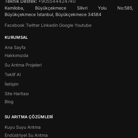
Teknik Destek:
+905544424740
Kamiloba, Büyükçekmece Silivri Yolu No:585,
Büyükçekmece
İstanbul
,
Büyükçekmece
34584
Facebook
Twitter
Linkedin
Google
Youtube
KURUMSAL
Ana Sayfa
Hakkımızda
Su Arıtma Projeleri
Teklif Al
İletişim
Site Haritası
Blog
SU ARITMA ÇÖZÜMLERI
Kuyu Suyu Arıtma
Endüstriyel Su Arıtma