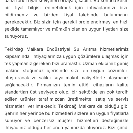
daha farklı fiyat seviyeleri ortaya çıkabilir. Bu konuda kesin
bir fiyat bilgisi edinebilmek için ihtiyaçlarınızı bize
bildirmeniz ve bizden fiyat talebinde bulunmanız
gerekecektir. Biz sizin için gerekli projelendirmeyi en hızlı
şekilde tamamlıyor ve mümkün olan en uygun fiyatları size
sunuyoruz.
Tekirdağ Malkara Endüstriyel Su Arıtma hizmetlerimiz
kapsamında, ihtiyaçlarınıza uygun çözümlere ulaşmak için
tek yapmanız gereken bizi aramaktır. Uzman ekibimiz geniş
makine stoğumuz içerisinde size en uygun çözümleri
oluşturacak ve salıklı suya makul maliyetlerle ulaşmanız
sağlanacaktır. Firmamızın temin ettiği cihazların kalite
standartları üst seviyede olup, bir sektörde en çok tercih
edilen ürünler tarafımızdan üretilmekte, satış ve servis
hizmetleri verilmektedir. Tekirdağ Malkara de olduğu gibi
Şehrin her yerinde bu hizmetleri sizlere en uygun fiyatlarla
sunuyor ve benzersiz müşteri hizmetleri desteğimizle
ihtiyacınız olduğu her anda yanınızda oluyoruz. Bizi şimdi