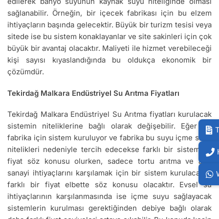
edilerek banyo suyunun kaynak suyu niteliğinde olması
sağlanabilir. Örneğin, bir içecek fabrikası için bu elzem
ihtiyaçların başında gelecektir. Büyük bir turizm tesisi veya
sitede ise bu sistem konaklayanlar ve site sakinleri için çok
büyük bir avantaj olacaktır. Maliyeti ile hizmet verebileceği
kişi sayısı kıyaslandığında bu oldukça ekonomik bir
çözümdür.
Tekirdağ Malkara Endüstriyel Su Arıtma Fiyatları
Tekirdağ Malkara Endüstriyel Su Arıtma fiyatları kurulacak
sistemin niteliklerine bağlı olarak değişebilir. Eğer bir
T
fabrika için sistem kuruluyor ve fabrika bu suyu içme suyu
nitelikleri nedeniyle tercih edecekse farklı bir sistem ve
fiyat söz konusu olurken, sadece tortu arıtma ve ağır
sanayi ihtiyaçlarını karşılamak için bir sistem kurulacaksa
farklı bir fiyat elbette söz konusu olacaktır. Evsel su
ihtiyaçlarının karşılanmasında ise içme suyu sağlayacak
sistemlerin kurulması gerektiğinden debiye bağlı olarak