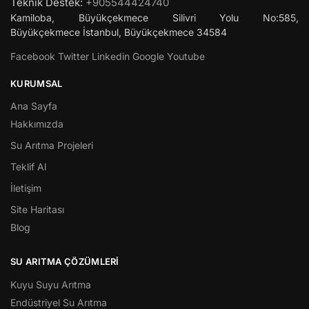
Teknik Destek:
+905544424740
Kamiloba, Büyükçekmece Silivri Yolu No:585,
Büyükçekmece
İstanbul
,
Büyükçekmece
34584
Facebook
Twitter
Linkedin
Google
Youtube
KURUMSAL
Ana Sayfa
Hakkımızda
Su Arıtma Projeleri
Teklif Al
İletişim
Site Haritası
Blog
SU ARITMA ÇÖZÜMLERI
Kuyu Suyu Arıtma
Endüstriyel Su Arıtma