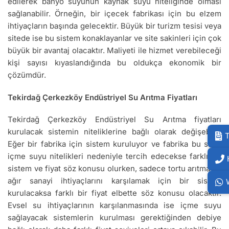
edilerek banyo suyunun kaynak suyu niteliğinde olması
sağlanabilir. Örneğin, bir içecek fabrikası için bu elzem
ihtiyaçların başında gelecektir. Büyük bir turizm tesisi veya
sitede ise bu sistem konaklayanlar ve site sakinleri için çok
büyük bir avantaj olacaktır. Maliyeti ile hizmet verebileceği
kişi sayısı kıyaslandığında bu oldukça ekonomik bir
çözümdür.
Tekirdağ Çerkezköy Endüstriyel Su Arıtma Fiyatları
Tekirdağ Çerkezköy Endüstriyel Su Arıtma fiyatları
kurulacak sistemin niteliklerine bağlı olarak değişebilir.
T
Eğer bir fabrika için sistem kuruluyor ve fabrika bu suyu
içme suyu nitelikleri nedeniyle tercih edecekse farklı bir
sistem ve fiyat söz konusu olurken, sadece tortu arıtma ve
ağır sanayi ihtiyaçlarını karşılamak için bir sistem
kurulacaksa farklı bir fiyat elbette söz konusu olacaktır.
Evsel su ihtiyaçlarının karşılanmasında ise içme suyu
sağlayacak sistemlerin kurulması gerektiğinden debiye