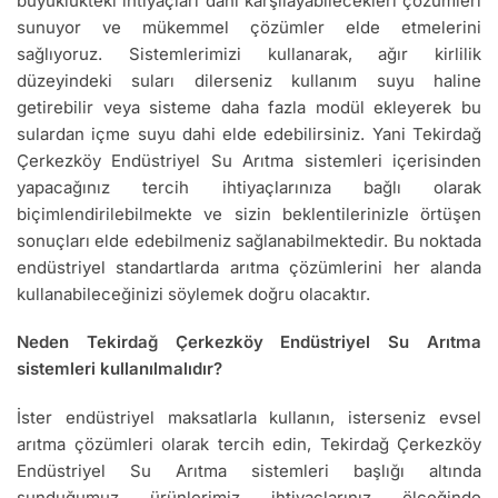
büyüklükteki ihtiyaçları dahi karşılayabilecekleri çözümleri
sunuyor ve mükemmel çözümler elde etmelerini
sağlıyoruz. Sistemlerimizi kullanarak, ağır kirlilik
düzeyindeki suları dilerseniz kullanım suyu haline
getirebilir veya sisteme daha fazla modül ekleyerek bu
sulardan içme suyu dahi elde edebilirsiniz. Yani Tekirdağ
Çerkezköy Endüstriyel Su Arıtma sistemleri içerisinden
yapacağınız tercih ihtiyaçlarınıza bağlı olarak
biçimlendirilebilmekte ve sizin beklentilerinizle örtüşen
sonuçları elde edebilmeniz sağlanabilmektedir. Bu noktada
endüstriyel standartlarda arıtma çözümlerini her alanda
kullanabileceğinizi söylemek doğru olacaktır.
Neden Tekirdağ Çerkezköy Endüstriyel Su Arıtma
sistemleri kullanılmalıdır?
İster endüstriyel maksatlarla kullanın, isterseniz evsel
arıtma çözümleri olarak tercih edin, Tekirdağ Çerkezköy
Endüstriyel Su Arıtma sistemleri başlığı altında
sunduğumuz ürünlerimiz ihtiyaçlarınız ölçeğinde