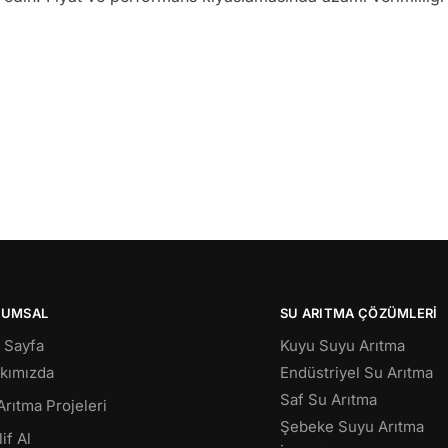
RUMSAL
SU ARITMA ÇÖZÜMLERI
 Sayfa
Kuyu Suyu Arıtma
kımızda
Endüstriyel Su Arıtma
Saf Su Arıtma
Arıtma Projeleri
Şebeke Suyu Arıtma
if Al