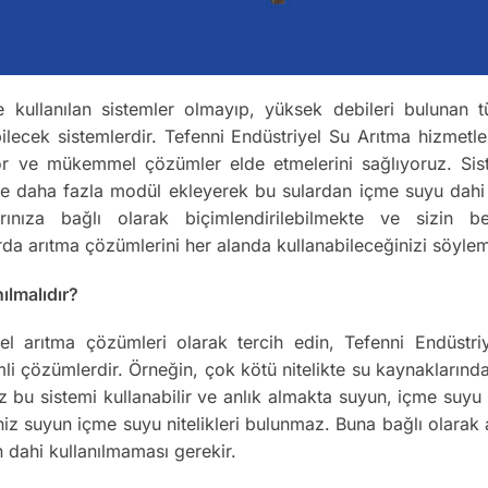
e kullanılan sistemler olmayıp, yüksek debileri bulunan tü
ilecek sistemlerdir. Tefenni Endüstriyel Su Arıtma hizmetl
yor ve mükemmel çözümler elde etmelerini sağlıyoruz. Sistem
eme daha fazla modül ekleyerek bu sulardan içme suyu dahi 
larınıza bağlı olarak biçimlendirilebilmekte ve sizin be
rda arıtma çözümlerini her alanda kullanabileceğinizi söyle
ılmalıdır?
evsel arıtma çözümleri olarak tercih edin, Tefenni Endüstr
li çözümlerdir. Örneğin, çok kötü nitelikte su kaynaklarında
nız bu sistemi kullanabilir ve anlık almakta suyun, içme suy
iniz suyun içme suyu nitelikleri bulunmaz. Buna bağlı olar
n dahi kullanılmaması gerekir.