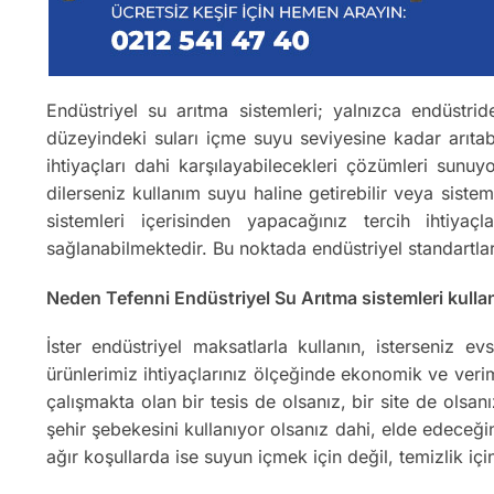
Endüstriyel su arıtma sistemleri; yalnızca endüstrid
düzeyindeki suları içme suyu seviyesine kadar arıtab
ihtiyaçları dahi karşılayabilecekleri çözümleri sunu
dilerseniz kullanım suyu haline getirebilir veya sist
sistemleri içerisinden yapacağınız tercih ihtiyaç
sağlanabilmektedir. Bu noktada endüstriyel standartla
Neden Tefenni Endüstriyel Su Arıtma sistemleri kullan
İster endüstriyel maksatlarla kullanın, isterseniz 
ürünlerimiz ihtiyaçlarınız ölçeğinde ekonomik ve verim
çalışmakta olan bir tesis de olsanız, bir site de olsa
şehir şebekesini kullanıyor olsanız dahi, elde edeceğ
ağır koşullarda ise suyun içmek için değil, temizlik içi