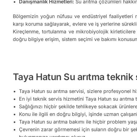
Danışmanlık Hizmetleri:
Su arıtma çözümleri hakkın
Bölgemizin yoğun nüfusu ve endüstriyel faaliyetleri 
karşı koruma sağlayarak, evlere ve iş yerlerine sürekli
Kireçlenme, tortulanma ve mikrobiyolojik kirleticilere
doğru bilgiye erişim, sistem seçimi ve bakımı konusun
Taya Hatun Su arıtma teknik s
Taya Hatun su arıtma servisi, sizlere profesyonel hi
En iyi teknik servis hizmetini Taya Hatun su arıtma te
Sağlığınızı hiçbir şekilde tehlikeye sokacak ürünler
Konu ile ilgili en doğru bilgiyi, işinde uzman çalışan
Taya Hatun su arıtma bakımı ile hiçbir problem yaşa
Çevrenin zarar görmemesi için suların doğru bir şe
bulunmanıza yardımcı oluruz.