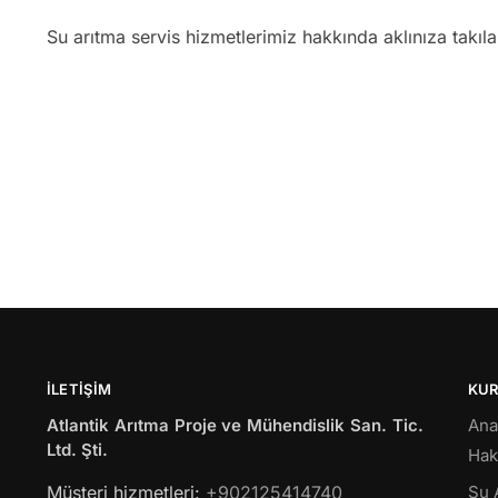
Su arıtma servis hizmetlerimiz hakkında aklınıza takıl
İLETIŞIM
KU
Atlantik Arıtma Proje ve Mühendislik San. Tic.
Ana
Ltd. Şti.
Hak
Müsteri hizmetleri:
+902125414740
Su 