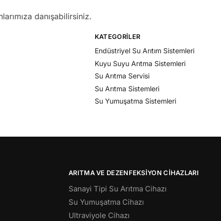
larımıza danışabilirsiniz.
KATEGORILER
Endüstriyel Su Arıtım Sistemleri
Kuyu Suyu Arıtma Sistemleri
Su Arıtma Servisi
Su Arıtma Sistemleri
Su Yumuşatma Sistemleri
ARITMA VE DEZENFEKSIYON CIHAZLARI
Sanayi Tipi Su Arıtma Cihazı
Su Yumuşatma Cihazı
Ultraviyole Cihazı