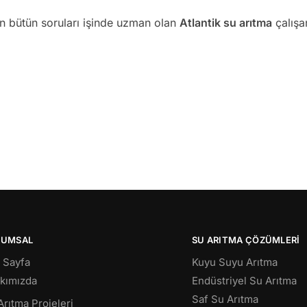
an bütün soruları işinde uzman olan
Atlantik su arıtma
çalışan
RUMSAL
SU ARITMA ÇÖZÜMLERI
 Sayfa
Kuyu Suyu Arıtma
kımızda
Endüstriyel Su Arıtma
Saf Su Arıtma
Arıtma Projeleri