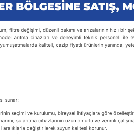
m, filtre değişimi, düzenli bakımı ve arızalarının hızlı bir şe
odel arıtma cihazları ve deneyimli teknik personeli ile ev
 yumuşatmalarda kaliteli, cazip fiyatlı ürünlerin yanında, yete
si sunar:
inin seçimi ve kurulumu, bireysel ihtiyaçlara göre özelleştiril
arımı, su arıtma cihazlarının uzun ömürlü ve verimli çalışma
li aralıklarla değiştirilerek suyun kalitesi korunur.