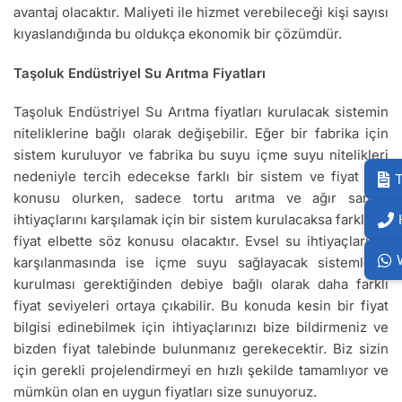
avantaj olacaktır. Maliyeti ile hizmet verebileceği kişi sayısı
kıyaslandığında bu oldukça ekonomik bir çözümdür.
Taşoluk Endüstriyel Su Arıtma Fiyatları
Taşoluk Endüstriyel Su Arıtma fiyatları kurulacak sistemin
niteliklerine bağlı olarak değişebilir. Eğer bir fabrika için
sistem kuruluyor ve fabrika bu suyu içme suyu nitelikleri
nedeniyle tercih edecekse farklı bir sistem ve fiyat söz
T
konusu olurken, sadece tortu arıtma ve ağır sanayi
ihtiyaçlarını karşılamak için bir sistem kurulacaksa farklı bir
fiyat elbette söz konusu olacaktır. Evsel su ihtiyaçlarının
karşılanmasında ise içme suyu sağlayacak sistemlerin
kurulması gerektiğinden debiye bağlı olarak daha farklı
fiyat seviyeleri ortaya çıkabilir. Bu konuda kesin bir fiyat
bilgisi edinebilmek için ihtiyaçlarınızı bize bildirmeniz ve
bizden fiyat talebinde bulunmanız gerekecektir. Biz sizin
için gerekli projelendirmeyi en hızlı şekilde tamamlıyor ve
mümkün olan en uygun fiyatları size sunuyoruz.