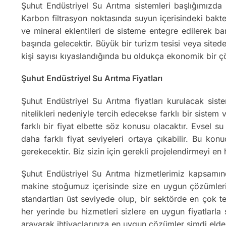
Şuhut Endüstriyel Su Arıtma sistemleri başlığımızda 
Karbon filtrasyon noktasında suyun içerisindeki bakter
ve mineral eklentileri de sisteme entegre edilerek ba
başında gelecektir. Büyük bir turizm tesisi veya sitede
kişi sayısı kıyaslandığında bu oldukça ekonomik bir 
Şuhut Endüstriyel Su Arıtma Fiyatları
Şuhut Endüstriyel Su Arıtma fiyatları kurulacak sist
nitelikleri nedeniyle tercih edecekse farklı bir sistem
farklı bir fiyat elbette söz konusu olacaktır. Evsel 
daha farklı fiyat seviyeleri ortaya çıkabilir. Bu kon
gerekecektir. Biz sizin için gerekli projelendirmeyi e
Şuhut Endüstriyel Su Arıtma hizmetlerimiz kapsamın
makine stoğumuz içerisinde size en uygun çözümleri o
standartları üst seviyede olup, bir sektörde en çok te
her yerinde bu hizmetleri sizlere en uygun fiyatlarla
arayarak ihtiyaçlarınıza en uygun çözümler şimdi elde