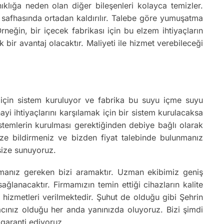
ıklığa neden olan diğer bileşenleri kolayca temizler.
on safhasında ortadan kaldırılır. Talebe göre yumuşatma
neğin, bir içecek fabrikası için bu elzem ihtiyaçların
 bir avantaj olacaktır. Maliyeti ile hizmet verebileceği
ka için sistem kuruluyor ve fabrika bu suyu içme suyu
ayi ihtiyaçlarını karşılamak için bir sistem kurulacaksa
istemlerin kurulması gerektiğinden debiye bağlı olarak
 bize bildirmeniz ve bizden fiyat talebinde bulunmanız
 size sunuyoruz.
pmanız gereken bizi aramaktır. Uzman ekibimiz geniş
lanacaktır. Firmamızın temin ettiği cihazların kalite
s hizmetleri verilmektedir. Şuhut de olduğu gibi Şehrin
yacınız olduğu her anda yanınızda oluyoruz. Bizi şimdi
 garanti ediyoruz.