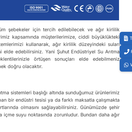
m şebekeler için tercih edilebilecek ve ağır kirlilik
rimiz kapsamında müşterilerimize, ciddi büyüklükteki
T
lerimizi kullanarak, ağır kirlilik düzeyindeki suları
 elde edebilirsiniz. Yani Şuhut Endüstriyel Su Arıtma
klentilerinizle örtüşen sonuçları elde edebilmeniz
mek doğru olacaktır.
Arıtma sistemleri başlığı altında sunduğumuz ürünlerimiz
an bir endüstri tesisi ya da farklı maksatla çalışmakta
rtlarında olmasını sağlayabilirsiniz. Günümüzde şehir
tma içme suyu noktasında zorunludur. Bundan daha ağır