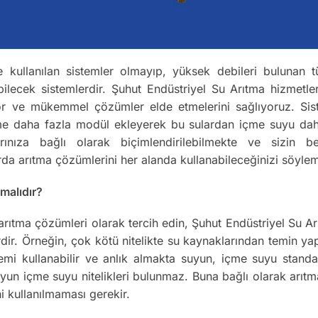
e kullanılan sistemler olmayıp, yüksek debileri bulunan tü
bilecek sistemlerdir. Şuhut Endüstriyel Su Arıtma hizmetle
yor ve mükemmel çözümler elde etmelerini sağlıyoruz. Sistem
teme daha fazla modül ekleyerek bu sulardan içme suyu dahi
larınıza bağlı olarak biçimlendirilebilmekte ve sizin be
rda arıtma çözümlerini her alanda kullanabileceğinizi söyle
malıdır?
l arıtma çözümleri olarak tercih edin, Şuhut Endüstriyel Su 
ir. Örneğin, çok kötü nitelikte su kaynaklarından temin yap
stemi kullanabilir ve anlık almakta suyun, içme suyu standa
suyun içme suyu nitelikleri bulunmaz. Buna bağlı olarak arı
hi kullanılmaması gerekir.