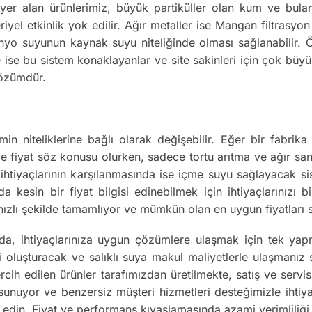
yer alan ürünlerimiz, büyük partiküller olan kum ve bulan
iyel etkinlik yok edilir. Ağır metaller ise Mangan filtrasy
nyo suyunun kaynak suyu niteliğinde olması sağlanabilir. Ör
 ise bu sistem konaklayanlar ve site sakinleri için çok büyük
çözümdür.
emin niteliklerine bağlı olarak değişebilir. Eğer bir fabri
 ve fiyat söz konusu olurken, sadece tortu arıtma ve ağır san
su ihtiyaçlarının karşılanmasında ise içme suyu sağlayacak s
uda kesin bir fiyat bilgisi edinebilmek için ihtiyaçlarınızı
n hızlı şekilde tamamlıyor ve mümkün olan en uygun fiyatları
da, ihtiyaçlarınıza uygun çözümlere ulaşmak için tek ya
luşturacak ve salıklı suya makul maliyetlerle ulaşmanız sağ
rcih edilen ürünler tarafımızdan üretilmekte, satış ve servi
 sunuyor ve benzersiz müşteri hizmetleri desteğimizle ihti
 edin. Fiyat ve performans kıyaslamasında azami verimliliği