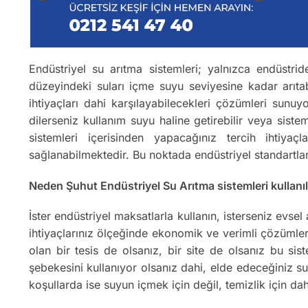
Endüstriyel su arıtma sistemleri; yalnızca endüstrid
düzeyindeki suları içme suyu seviyesine kadar arıta
ihtiyaçları dahi karşılayabilecekleri çözümleri sunu
dilerseniz kullanım suyu haline getirebilir veya sis
sistemleri içerisinden yapacağınız tercih ihtiyaç
sağlanabilmektedir. Bu noktada endüstriyel standartla
Neden Şuhut Endüstriyel Su Arıtma sistemleri kullanıl
İster endüstriyel maksatlarla kullanın, isterseniz evse
ihtiyaçlarınız ölçeğinde ekonomik ve verimli çözümlerd
olan bir tesis de olsanız, bir site de olsanız bu si
şebekesini kullanıyor olsanız dahi, elde edeceğiniz 
koşullarda ise suyun içmek için değil, temizlik için da