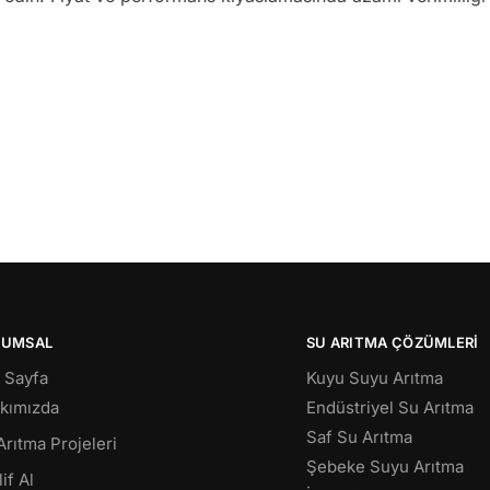
RUMSAL
SU ARITMA ÇÖZÜMLERI
 Sayfa
Kuyu Suyu Arıtma
kımızda
Endüstriyel Su Arıtma
Saf Su Arıtma
Arıtma Projeleri
Şebeke Suyu Arıtma
if Al