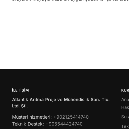
İLETIŞIM
KU
Atlantik Arıtma Proje ve Mühendislik San. Tic.
Ana
Ltd. Şti.
Hak
Müsteri hizmetleri:
+902125414740
Su 
Teknik Destek:
+905544424740
Tekl