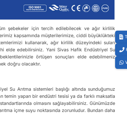
m şebekeler için tercih edilebilecek ve ağır kirlilik
lerimiz kapsamında müşterilerimize, ciddi büyüklükteki
T
lerimizi kullanarak, ağır kirlilik düzeyindeki suları
i elde edebilirsiniz. Yani Sivas Hafik Endüstriyel Su
 beklentilerinizle örtüşen sonuçları elde edebilmeniz
mek doğru olacaktır.
triyel Su Arıtma sistemleri başlığı altında sunduğumuz
n temin yapan bir endüstri tesisi ya da farklı maksatla
u standartlarında olmasını sağlayabilirsiniz. Günümüzde
ak arıtma içme suyu noktasında zorunludur. Bundan daha