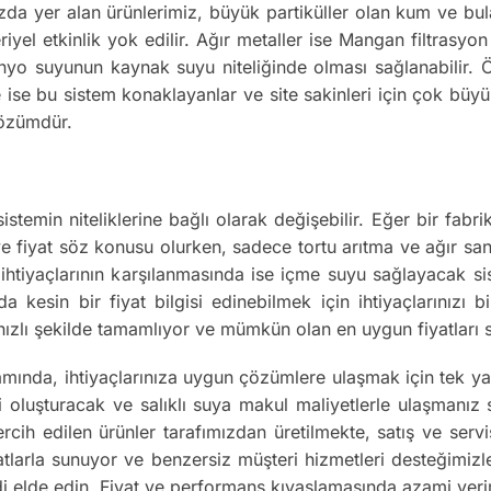
zda yer alan ürünlerimiz, büyük partiküller olan kum ve bul
iyel etkinlik yok edilir. Ağır metaller ise Mangan filtrasy
nyo suyunun kaynak suyu niteliğinde olması sağlanabilir. Ör
 ise bu sistem konaklayanlar ve site sakinleri için çok büyük
çözümdür.
sistemin niteliklerine bağlı olarak değişebilir. Eğer bir fab
 ve fiyat söz konusu olurken, sadece tortu arıtma ve ağır san
su ihtiyaçlarının karşılanmasında ise içme suyu sağlayacak s
uda kesin bir fiyat bilgisi edinebilmek için ihtiyaçlarınızı
n hızlı şekilde tamamlıyor ve mümkün olan en uygun fiyatları
amında, ihtiyaçlarınıza uygun çözümlere ulaşmak için tek 
luşturacak ve salıklı suya makul maliyetlerle ulaşmanız sağ
rcih edilen ürünler tarafımızdan üretilmekte, satış ve serv
atlarla sunuyor ve benzersiz müşteri hizmetleri desteğimizl
i elde edin. Fiyat ve performans kıyaslamasında azami verim