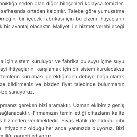
anıklığa neden olan diğer bileşenleri kolayca temizler.
on safhasında ortadan kaldırılır. Talebe göre yumuşatma
neğin, bir içecek fabrikası için bu elzem ihtiyaçların
 bir avantaj olacaktır. Maliyeti ile hizmet verebileceği
rika için sistem kuruluyor ve fabrika bu suyu içme suyu
ayi ihtiyaçlarını karşılamak için bir sistem kurulacaksa
istemlerin kurulması gerektiğinden debiye bağlı olarak
 bize bildirmeniz ve bizden fiyat talebinde bulunmanız
 size sunuyoruz.
yapmanız gereken bizi aramaktır. Uzman ekibimiz geniş
lanacaktır. Firmamızın temin ettiği cihazların kalite
is hizmetleri verilmektedir. Sivas Hafik de olduğu gibi
e ihtiyacınız olduğu her anda yanınızda oluyoruz. Bizi
liliği garanti ediyoruz.