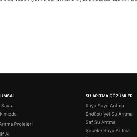
RUMSAL
SU ARITMA ÇÖZÜMLERI
 Sayfa
Kuyu Suyu Arıtma
kımızda
Endüstriyel Su Arıtma
Saf Su Arıtma
Arıtma Projeleri
Şebeke Suyu Arıtma
if Al