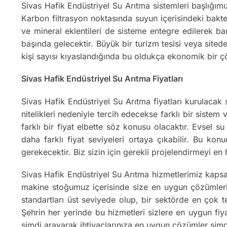
Sivas Hafik Endüstriyel Su Arıtma sistemleri başlığımı
Karbon filtrasyon noktasında suyun içerisindeki bakter
ve mineral eklentileri de sisteme entegre edilerek ba
başında gelecektir. Büyük bir turizm tesisi veya sitede
kişi sayısı kıyaslandığında bu oldukça ekonomik bir 
Sivas Hafik Endüstriyel Su Arıtma Fiyatları
Sivas Hafik Endüstriyel Su Arıtma fiyatları kurulacak 
nitelikleri nedeniyle tercih edecekse farklı bir sistem
farklı bir fiyat elbette söz konusu olacaktır. Evsel 
daha farklı fiyat seviyeleri ortaya çıkabilir. Bu kon
gerekecektir. Biz sizin için gerekli projelendirmeyi e
Sivas Hafik Endüstriyel Su Arıtma hizmetlerimiz kaps
makine stoğumuz içerisinde size en uygun çözümleri o
standartları üst seviyede olup, bir sektörde en çok te
Şehrin her yerinde bu hizmetleri sizlere en uygun fiy
şimdi arayarak ihtiyaçlarınıza en uygun çözümler şimd