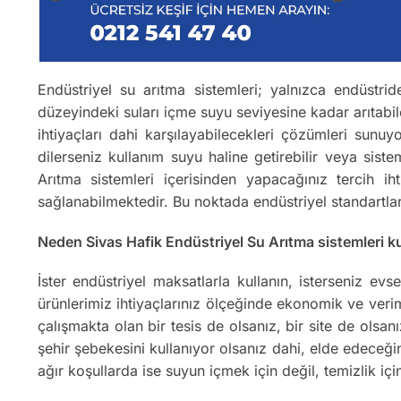
Endüstriyel su arıtma sistemleri; yalnızca endüstrid
düzeyindeki suları içme suyu seviyesine kadar arıtabi
ihtiyaçları dahi karşılayabilecekleri çözümleri sunu
dilerseniz kullanım suyu haline getirebilir veya sis
Arıtma sistemleri içerisinden yapacağınız tercih iht
sağlanabilmektedir. Bu noktada endüstriyel standartla
Neden Sivas Hafik Endüstriyel Su Arıtma sistemleri ku
İster endüstriyel maksatlarla kullanın, isterseniz ev
ürünlerimiz ihtiyaçlarınız ölçeğinde ekonomik ve verim
çalışmakta olan bir tesis de olsanız, bir site de olsa
şehir şebekesini kullanıyor olsanız dahi, elde edeceğ
ağır koşullarda ise suyun içmek için değil, temizlik içi