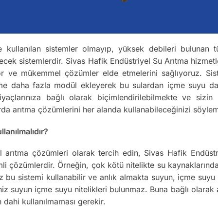
e kullanılan sistemler olmayıp, yüksek debileri bulunan tü
lecek sistemlerdir. Sivas Hafik Endüstriyel Su Arıtma hizmet
yor ve mükemmel çözümler elde etmelerini sağlıyoruz. Sistem
teme daha fazla modül ekleyerek bu sulardan içme suyu dah
iyaçlarınıza bağlı olarak biçimlendirilebilmekte ve sizin
rda arıtma çözümlerini her alanda kullanabileceğinizi söyle
llanılmalıdır?
sel arıtma çözümleri olarak tercih edin, Sivas Hafik Endüs
li çözümlerdir. Örneğin, çok kötü nitelikte su kaynaklarında
nız bu sistemi kullanabilir ve anlık almakta suyun, içme suy
iniz suyun içme suyu nitelikleri bulunmaz. Buna bağlı olar
n dahi kullanılmaması gerekir.