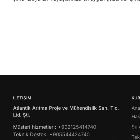
İLETIŞIM
KU
Atlantik Arıtma Proje ve Mühendislik San. Tic.
Ana
Ltd. Şti.
Hak
Müsteri hizmetleri:
+902125414740
Su 
Teknik Destek:
+905544424740
Tekl