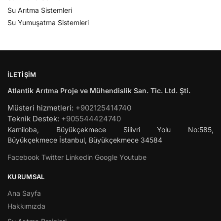
Su Arıtma Sistemleri
Su Yumuşatma Sistemleri
İLETIŞIM
Atlantik Arıtma Proje ve Mühendislik San. Tic. Ltd. Şti.
Müsteri hizmetleri:
+902125414740
Teknik Destek:
+905544424740
Kamiloba, Büyükçekmece Silivri Yolu No:585,
Büyükçekmece
İstanbul
,
Büyükçekmece
34584
Facebook
Twitter
Linkedin
Google
Youtube
KURUMSAL
Ana Sayfa
Hakkımızda