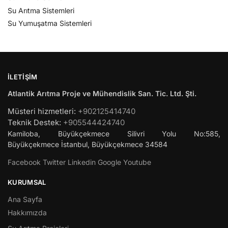
Su Arıtma Sistemleri
Su Yumuşatma Sistemleri
İLETIŞIM
Atlantik Arıtma Proje ve Mühendislik San. Tic. Ltd. Şti.
Müsteri hizmetleri:
+902125414740
Teknik Destek:
+905544424740
Kamiloba, Büyükçekmece Silivri Yolu No:585,
Büyükçekmece
İstanbul
,
Büyükçekmece
34584
Facebook
Twitter
Linkedin
Google
Youtube
KURUMSAL
Ana Sayfa
Hakkımızda