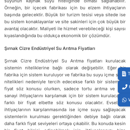
suyunun kaynak suyu niteliğinde olması sağlanabilir.
Örneğin, bir içecek fabrikası için bu elzem ihtiyaçların
başında gelecektir. Büyük bir turizm tesisi veya sitede ise
bu sistem konaklayanlar ve site sakinleri için çok büyük bir
avantaj olacaktır. Maliyeti ile hizmet verebileceği kişi sayısı
kıyaslandığında bu oldukça ekonomik bir çözümdür.
Şırnak Cizre Endüstriyel Su Arıtma Fiyatları
Şırnak Cizre Endüstriyel Su Arıtma fiyatları kurulacak
sistemin niteliklerine bağlı olarak değişebilir. Eğer bir
T
fabrika için sistem kuruluyor ve fabrika bu suyu içme suyu
nitelikleri nedeniyle tercih edecekse farklı bir sistem ve
fiyat söz konusu olurken, sadece tortu arıtma ve ağır
sanayi ihtiyaçlarını karşılamak için bir sistem kurulacaksa
farklı bir fiyat elbette söz konusu olacaktır. Evsel su
ihtiyaçlarının karşılanmasında ise içme suyu sağlayacak
sistemlerin kurulması gerektiğinden debiye bağlı olarak
daha farklı fiyat seviyeleri ortaya çıkabilir. Bu konuda kesin