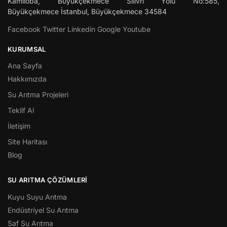
Kamiloba, Büyükçekmece Silivri Yolu No:585,
Büyükçekmece
İstanbul
,
Büyükçekmece
34584
Facebook
Twitter
Linkedin
Google
Youtube
KURUMSAL
Ana Sayfa
Hakkımızda
Su Arıtma Projeleri
Teklif Al
İletişim
Site Haritası
Blog
SU ARITMA ÇÖZÜMLERI
Kuyu Suyu Arıtma
Endüstriyel Su Arıtma
Saf Su Arıtma