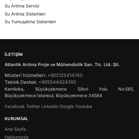
Su Arıtma Servisi
Su Arıtma Sistemleri
Su Yumuşatma Sistemleri
İLETIŞIM
Atlantik Arıtma Proje ve Mühendislik San. Tic. Ltd. Şti.
Müsteri hizmetleri:
+902125414740
Teknik Destek:
+905544424740
Kamiloba, Büyükçekmece Silivri Yolu No:585,
Büyükçekmece
İstanbul
,
Büyükçekmece
34584
Facebook
Twitter
Linkedin
Google
Youtube
KURUMSAL
Ana Sayfa
Hakkımızda