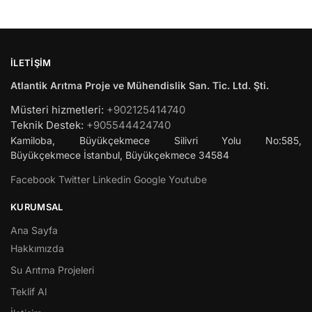
İLETIŞIM
Atlantik Arıtma Proje ve Mühendislik San. Tic. Ltd. Şti.
Müsteri hizmetleri:
+902125414740
Teknik Destek:
+905544424740
Kamiloba, Büyükçekmece Silivri Yolu No:585,
Büyükçekmece
İstanbul
,
Büyükçekmece
34584
Facebook
Twitter
Linkedin
Google
Youtube
KURUMSAL
Ana Sayfa
Hakkımızda
Su Arıtma Projeleri
Teklif Al