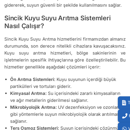
gidererek, suyun güvenli bir şekilde kullanılmasını sağlar.
Sincik Kuyu Suyu Arıtma Sistemleri
Nasıl Çalışır?
Sincik Kuyu Suyu Arıtma hizmetlerini firmamızdan almanız
durumunda, son derece nitelikli cihazlara kavuşacaksınız.
Kuyu suyu arıtma hizmetleri, bölge sakinlerinin ve
işletmelerin spesifik ihtiyaçlarına göre özelleştirilebilir. Bu
hizmetler genellikle aşağıdaki çözümleri içerir:
Ön Arıtma Sistemleri:
Kuyu suyunun içerdiği büyük
partikülleri ve tortuları giderir.
Kimyasal Arıtma:
Su içerisindeki zararlı kimyasalların
ve ağır metallerin giderilmesi sağlanır.
T
Mikrobiyolojik Arıtma:
UV dezenfeksiyon ve ozonlama
gibi yöntemlerle suyun mikrobiyolojik olarak arıtılması
sağlanır.
Ters Osmoz Sistemleri:
Suyun içerisindeki çözünmüş