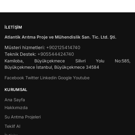
İLETIŞIM
Atlantik Arıtma Proje ve Mühendislik San. Tic. Ltd. Şti.
Müsteri hizmetleri:
+902125414740
Teknik Destek:
+905544424740
Kamiloba, Büyükçekmece Silivri Yolu No:585,
Büyükçekmece
İstanbul
,
Büyükçekmece
34584
Facebook
Twitter
Linkedin
Google
Youtube
KURUMSAL
Ana Sayfa
Hakkımızda
Su Arıtma Projeleri
Teklif Al