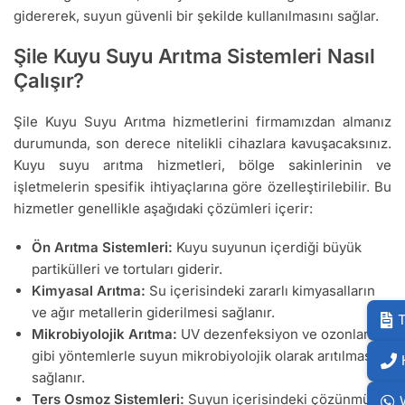
gidererek, suyun güvenli bir şekilde kullanılmasını sağlar.
Şile Kuyu Suyu Arıtma Sistemleri Nasıl
Çalışır?
Şile Kuyu Suyu Arıtma hizmetlerini firmamızdan almanız
durumunda, son derece nitelikli cihazlara kavuşacaksınız.
Kuyu suyu arıtma hizmetleri, bölge sakinlerinin ve
işletmelerin spesifik ihtiyaçlarına göre özelleştirilebilir. Bu
hizmetler genellikle aşağıdaki çözümleri içerir:
Ön Arıtma Sistemleri:
Kuyu suyunun içerdiği büyük
partikülleri ve tortuları giderir.
Kimyasal Arıtma:
Su içerisindeki zararlı kimyasalların
ve ağır metallerin giderilmesi sağlanır.
T
Mikrobiyolojik Arıtma:
UV dezenfeksiyon ve ozonlama
gibi yöntemlerle suyun mikrobiyolojik olarak arıtılması
sağlanır.
Ters Osmoz Sistemleri:
Suyun içerisindeki çözünmüş