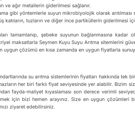
ın ve ağır metallerin giderilmesi sağlanır.
 gibi yöntemlerle suyun mikrobiyolojik olarak arıtılması s
atıların, tuzların ve diğer ince partiküllerin giderilmesi için
ları tamamlanıp, şebeke suyunun bağlanmasına kadar olan
iyel maksatlarla Seymen Kuyu Suyu Arıtma sitemlerini güven
in en uygun çözümü en kısa zamanda en uygun fiyatlarla sunu
ndartlarında su arıtma sistemlerinin fiyatları hakkında tek
azların her biri farklı fiyat seviyesinde yer alabilir. Bizim 
mından fayda-maliyet kıyaslaması son derece verimli seviy
dinmek için bizi hemen arayınız. Size en uygun çözümleri 
ızı ziyaret edebilirsiniz.