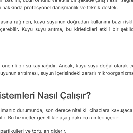
i hakkında profesyonel danışmanlık ve teknik destek.
sına rağmen, kuyu suyunun doğrudan kullanımı bazı riskler 
 içerebilir. Kuyu suyu arıtma, bu kirleticileri etkili bir şe
nemli bir su kaynağıdır. Ancak, kuyu suyu doğal olarak çeşitl
yunun arıtılması, suyun içerisindeki zararlı mikroorganizmala
temleri Nasıl Çalışır?
anız durumunda, son derece nitelikli cihazlara kavuşacaks
bilir. Bu hizmetler genellikle aşağıdaki çözümleri içerir:
tikülleri ve tortuları giderir.