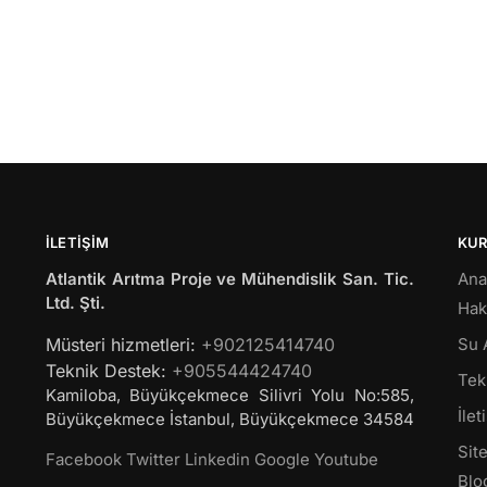
İLETIŞIM
KU
Atlantik Arıtma Proje ve Mühendislik San. Tic.
Ana
Ltd. Şti.
Hak
Müsteri hizmetleri:
+902125414740
Su 
Teknik Destek:
+905544424740
Tekl
Kamiloba, Büyükçekmece Silivri Yolu No:585,
İlet
Büyükçekmece
İstanbul
,
Büyükçekmece
34584
Site
Facebook
Twitter
Linkedin
Google
Youtube
Blo