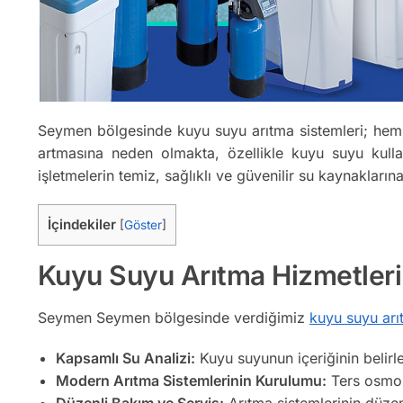
Seymen bölgesinde kuyu suyu arıtma sistemleri; hem k
artmasına neden olmakta, özellikle kuyu suyu kullan
işletmelerin temiz, sağlıklı ve güvenilir su kaynakları
İçindekiler
[
Göster
]
Kuyu Suyu Arıtma Hizmetler
Seymen Seymen bölgesinde verdiğimiz
kuyu suyu arı
Kapsamlı Su Analizi:
Kuyu suyunun içeriğinin belirl
Modern Arıtma Sistemlerinin Kurulumu:
Ters osmoz,
Düzenli Bakım ve Servis:
Arıtma sistemlerinin düzenl