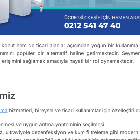
onut hem de ticari alanlar açısından yoğun bir kullanıma s
ımını popüler bir alternatif haline getirmektedir. Seyme
na erişimini sağlamak amacıyla hayati bir rol oynamaktadır.
imiz
tma
hizmetleri, bireysel ve ticari kullanımlar için özelleştirileb
enmesi ve uygun arıtma yönteminin seçilmesi.
 ultraviyole dezenfeksiyon ve kum filtreleme gibi modern ar
i bakımı, uzun ömürlü ve etkili bir şekilde çalışmasını sağla