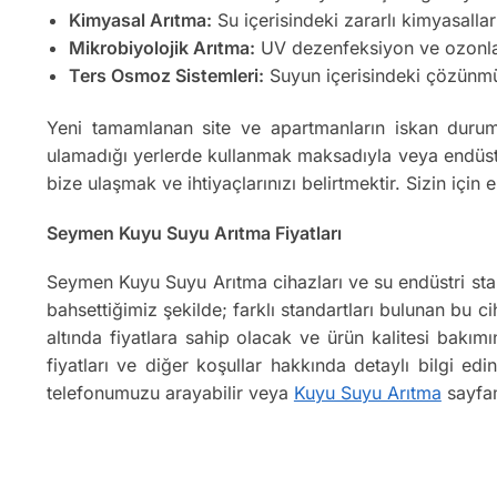
Kimyasal Arıtma:
Su içerisindeki zararlı kimyasallar
Mikrobiyolojik Arıtma:
UV dezenfeksiyon ve ozonlama
Ters Osmoz Sistemleri:
Suyun içerisindeki çözünmüş k
Yeni tamamlanan site ve apartmanların iskan durum
ulamadığı yerlerde kullanmak maksadıyla veya endüstr
bize ulaşmak ve ihtiyaçlarınızı belirtmektir. Sizin iç
Seymen Kuyu Suyu Arıtma Fiyatları
Seymen Kuyu Suyu Arıtma cihazları ve su endüstri sta
bahsettiğimiz şekilde; farklı standartları bulunan bu cih
altında fiyatlara sahip olacak ve ürün kalitesi bakı
fiyatları ve diğer koşullar hakkında detaylı bilgi e
telefonumuzu arayabilir veya
Kuyu Suyu Arıtma
sayfam