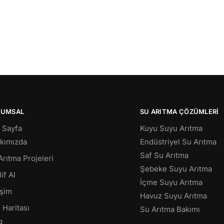
RUMSAL
SU ARITMA ÇÖZÜMLERI
 Sayfa
Kuyu Suyu Arıtma
kımızda
Endüstriyel Su Arıtma
Saf Su Arıtma
Arıtma Projeleri
Şebeke Suyu Arıtma
if Al
İçme Suyu Arıtma
işim
Havuz Suyu Arıtma
 Haritası
Su Arıtma Bakımı
g