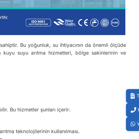
ahiptir. Bu yoğunluk, su ihtiyacının da önemli ölçüde
n kuyu suyu arıtma hizmetleri, bölge sakinlerinin ve
T
ilir. Bu hizmetler şunları içerir:
ıtma teknolojilerinin kullanılması.
r.