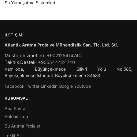
Su Yumuşatma Sistemleri
İLETIŞIM
Atlantik Arıtma Proje ve Mühendislik San. Tic. Ltd. Şti.
Müsteri hizmetleri:
+902125414740
Teknik Destek:
+905544424740
Kamiloba, Büyükçekmece Silivri Yolu No:585,
Büyükçekmece
İstanbul
,
Büyükçekmece
34584
Facebook
Twitter
Linkedin
Google
Youtube
KURUMSAL
Ana Sayfa
Hakkımızda
Su Arıtma Projeleri
Teklif Al