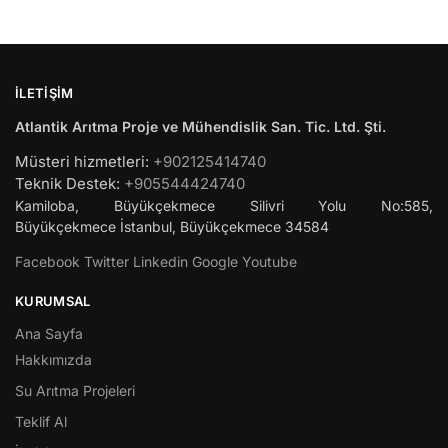
İLETIŞIM
Atlantik Arıtma Proje ve Mühendislik San. Tic. Ltd. Şti.
Müsteri hizmetleri:
+902125414740
Teknik Destek:
+905544424740
Kamiloba, Büyükçekmece Silivri Yolu No:585,
Büyükçekmece
İstanbul
,
Büyükçekmece
34584
Facebook
Twitter
Linkedin
Google
Youtube
KURUMSAL
Ana Sayfa
Hakkımızda
Su Arıtma Projeleri
Teklif Al