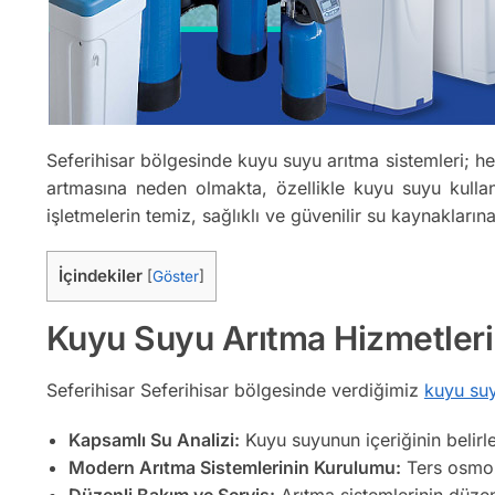
Seferihisar bölgesinde kuyu suyu arıtma sistemleri; he
artmasına neden olmakta, özellikle kuyu suyu kullanı
işletmelerin temiz, sağlıklı ve güvenilir su kaynakları
İçindekiler
[
Göster
]
Kuyu Suyu Arıtma Hizmetler
Seferihisar Seferihisar bölgesinde verdiğimiz
kuyu suy
Kapsamlı Su Analizi:
Kuyu suyunun içeriğinin belirl
Modern Arıtma Sistemlerinin Kurulumu:
Ters osmoz,
Düzenli Bakım ve Servis:
Arıtma sistemlerinin düzenl