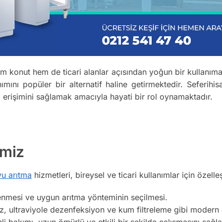
m konut hem de ticari alanlar açısından yoğun bir kullanıma
mını popüler bir alternatif haline getirmektedir. Seferihis
na erişimini sağlamak amacıyla hayati bir rol oynamaktadır.
imiz
u arıtma
hizmetleri, bireysel ve ticari kullanımlar için özelleşt
enmesi ve uygun arıtma yönteminin seçilmesi.
 ultraviyole dezenfeksiyon ve kum filtreleme gibi modern ar
i bakımı, uzun ömürlü ve etkili bir şekilde çalışmasını sağla