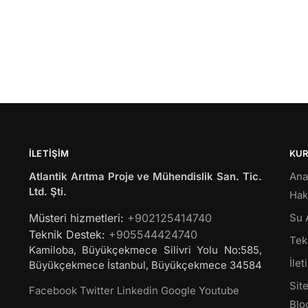
İLETIŞIM
KU
Atlantik Arıtma Proje ve Mühendislik San. Tic.
Ana
Ltd. Şti.
Hak
Müsteri hizmetleri:
+902125414740
Su 
Teknik Destek:
+905544424740
Tekl
Kamiloba, Büyükçekmece Silivri Yolu No:585,
İlet
Büyükçekmece
İstanbul
,
Büyükçekmece
34584
Site
Facebook
Twitter
Linkedin
Google
Youtube
Blo