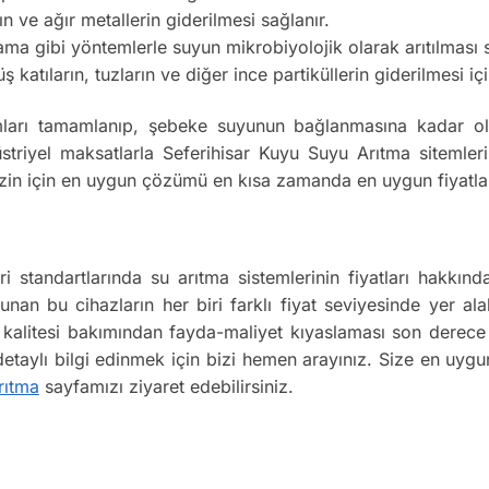
ın ve ağır metallerin giderilmesi sağlanır.
 gibi yöntemlerle suyun mikrobiyolojik olarak arıtılması s
atıların, tuzların ve diğer ince partiküllerin giderilmesi için
ları tamamlanıp, şebeke suyunun bağlanmasına kadar olan
riyel maksatlarla Seferihisar Kuyu Suyu Arıtma sitemlerin
 Sizin için en uygun çözümü en kısa zamanda en uygun fiyatla
ri standartlarında su arıtma sistemlerinin fiyatları hakk
lunan bu cihazların her biri farklı fiyat seviyesinde yer ala
n kalitesi bakımından fayda-maliyet kıyaslaması son derece
 detaylı bilgi edinmek için bizi hemen arayınız. Size en uyg
rıtma
sayfamızı ziyaret edebilirsiniz.