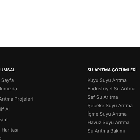
RUMSAL
SU ARITMA ÇÖZÜMLERI
 Sayfa
Kuyu Suyu Arıtma
kımızda
Endüstriyel Su Arıtma
Saf Su Arıtma
Arıtma Projeleri
Şebeke Suyu Arıtma
if Al
İçme Suyu Arıtma
işim
Havuz Suyu Arıtma
 Haritası
Su Arıtma Bakımı
g