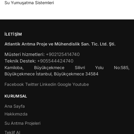
Su Yumuşatma Sistemleri
İLETIŞIM
Atlantik Arıtma Proje ve Mühendislik San. Tic. Ltd. Şti.
Müsteri hizmetleri:
+902125414740
Teknik Destek:
+905544424740
Kamiloba, Büyükçekmece Silivri Yolu No:585,
Büyükçekmece
İstanbul
,
Büyükçekmece
34584
Facebook
Twitter
Linkedin
Google
Youtube
KURUMSAL
Ana Sayfa
Hakkımızda
Su Arıtma Projeleri
Teklif Al