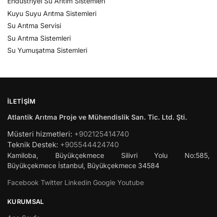
Endüstriyel Su Arıtım Sistemleri
Kuyu Suyu Arıtma Sistemleri
Su Arıtma Servisi
Su Arıtma Sistemleri
Su Yumuşatma Sistemleri
İLETIŞIM
Atlantik Arıtma Proje ve Mühendislik San. Tic. Ltd. Şti.
Müsteri hizmetleri:
+902125414740
Teknik Destek:
+905544424740
Kamiloba, Büyükçekmece Silivri Yolu No:585,
Büyükçekmece
İstanbul
,
Büyükçekmece
34584
Facebook
Twitter
Linkedin
Google
Youtube
KURUMSAL