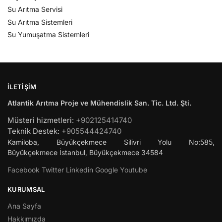
Su Arıtma Servisi
Su Arıtma Sistemleri
Su Yumuşatma Sistemleri
İLETIŞIM
Atlantik Arıtma Proje ve Mühendislik San. Tic. Ltd. Şti.
Müsteri hizmetleri:
+902125414740
Teknik Destek:
+905544424740
Kamiloba, Büyükçekmece Silivri Yolu No:585,
Büyükçekmece
İstanbul
,
Büyükçekmece
34584
Facebook
Twitter
Linkedin
Google
Youtube
KURUMSAL
Ana Sayfa
Hakkımızda