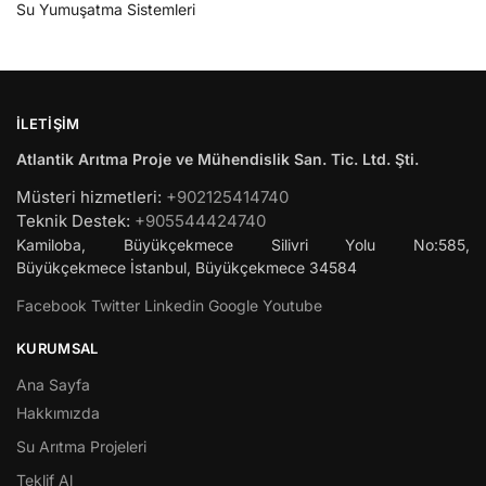
Su Yumuşatma Sistemleri
İLETIŞIM
Atlantik Arıtma Proje ve Mühendislik San. Tic. Ltd. Şti.
Müsteri hizmetleri:
+902125414740
Teknik Destek:
+905544424740
Kamiloba, Büyükçekmece Silivri Yolu No:585,
Büyükçekmece
İstanbul
,
Büyükçekmece
34584
Facebook
Twitter
Linkedin
Google
Youtube
KURUMSAL
Ana Sayfa
Hakkımızda
Su Arıtma Projeleri
Teklif Al