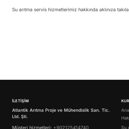
Su arıtma servis hizmetlerimiz hakkında aklınıza takıl
İLETIŞIM
KU
Atlantik Arıtma Proje ve Mühendislik San. Tic.
Ana
Ltd. Şti.
Hak
Müsteri hizmetleri:
+902125414740
Su 