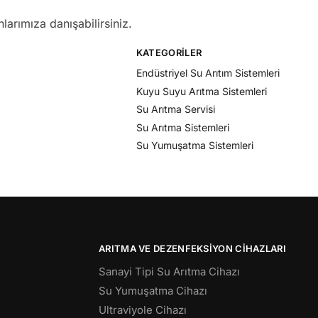
larımıza danışabilirsiniz.
KATEGORILER
Endüstriyel Su Arıtım Sistemleri
Kuyu Suyu Arıtma Sistemleri
Su Arıtma Servisi
Su Arıtma Sistemleri
Su Yumuşatma Sistemleri
ARITMA VE DEZENFEKSIYON CIHAZLARI
Sanayi Tipi Su Arıtma Cihazı
Su Yumuşatma Cihazı
Ultraviyole Cihazı