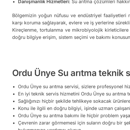
Danışmanlık Hizmetleri:
Su arıtma çözümleri hakkın
Bölgemizin yoğun nüfusu ve endüstriyel faaliyetleri 
karşı koruma sağlayarak, evlere ve iş yerlerine sürekli
Kireçlenme, tortulanma ve mikrobiyolojik kirleticilere
doğru bilgiye erişim, sistem seçimi ve bakımı konusun
Ordu Ünye Su arıtma teknik se
Ordu Ünye su arıtma servisi, sizlere profesyonel hiz
En iyi teknik servis hizmetini Ordu Ünye su arıtma te
Sağlığınızı hiçbir şekilde tehlikeye sokacak ürünler
Konu ile ilgili en doğru bilgiyi, işinde uzman çalışan
Ordu Ünye su arıtma bakımı ile hiçbir problem yaşa
Çevrenin zarar görmemesi için suların doğru bir şe
bulunmanıza yardımcı oluruz.