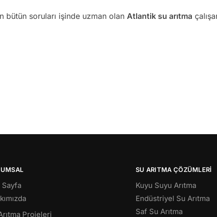
an bütün soruları işinde uzman olan
Atlantik su arıtma
çalışan
RUMSAL
SU ARITMA ÇÖZÜMLERI
 Sayfa
Kuyu Suyu Arıtma
kımızda
Endüstriyel Su Arıtma
Saf Su Arıtma
Arıtma Projeleri