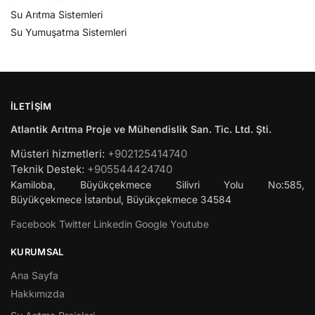
Su Arıtma Sistemleri
Su Yumuşatma Sistemleri
İLETIŞIM
Atlantik Arıtma Proje ve Mühendislik San. Tic. Ltd. Şti.
Müsteri hizmetleri:
+902125414740
Teknik Destek:
+905544424740
Kamiloba, Büyükçekmece Silivri Yolu No:585,
Büyükçekmece
İstanbul
,
Büyükçekmece
34584
Facebook
Twitter
Linkedin
Google
Youtube
KURUMSAL
Ana Sayfa
Hakkımızda